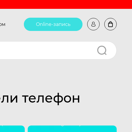
ом
Online-запись
ели телефон