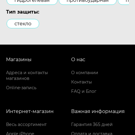
гидрогелевая
противоударная
пол
Тип защиты:
стекло
Магазины
О нас
Адреса и контакты
О компании
магазинов
Контакты
Online-запись
FAQ и Блог
Интернет-магазин
Важная информация
Весь ассортимент
Гарантия 365 дней
Apple iPhone
Оплата и доставка