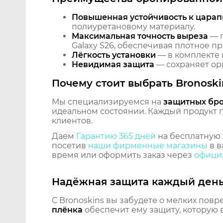
Повышенная устойчивость к царап
полиуретановому материалу.
Максимальная точность выреза
— п
Galaxy S26, обеспечивая плотное п
Лёгкость установки
— в комплекте 
Невидимая защита
— сохраняет ори
Почему стоит выбрать Bronoski
Мы специализируемся на
защитных бр
идеальном состоянии. Каждый продукт пр
клиентов.
Даем
Гарантию 365 дней
на бесплатную 
посетив
наши фирменные магазины
в в
время или оформить заказ через
официа
Надёжная защита каждый ден
С Bronoskins вы забудете о мелких повр
плёнка
обеспечит ему защиту, которую 