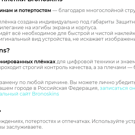
инам и потертостям
— благодаря многослойной стр
лёнка создана индивидуально под габариты Защит
рилегание на изгибы экрана и корпуса.
идёт всё необходимое для быстрой и чистой наклейк
гинальный вид устройства, не искажает изображение
ns?
онированных плёнках
для цифровой техники и знаем,
оходит строгий контроль качества, а за плечами — 
замену по любой причине. Вы можете лично убедить
ашем городе в Российская Федерация,
записаться о
льный сайт Bronoskins
ь
еждениях, потертостях и отпечатках. Используйте ус
вы заслуживаете.