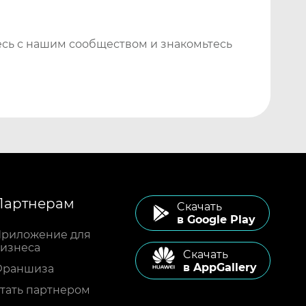
сь с нашим сообществом и знакомьтесь
Партнерам
Cкачать
в Google Play
риложение для
изнеса
Cкачать
в AppGallery
Франшиза
тать партнером