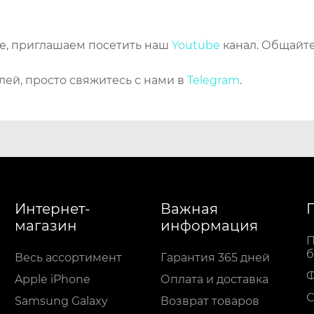
же, приглашаем посетить наш
Youtube
канал. Общайте
лей, просто свяжитесь с нами в
Telegram
.
Интернет-
Важная
магазин
информация
П
б
Весь ассортимент
Гарантия 365 дней
Apple iPhone
Оплата и доставка
С
Samsung Galaxy
Возврат товаров