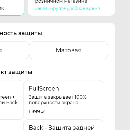
розничном магазине
ЭК
Запланируйте удобное время
ность защиты
я
Матовая
кт защиты
FullScreen
reen +
Защита закрывает 100%
ли Back
поверхности экрана
1 399
₽
Back - Защита задней