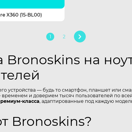
re X360 (15-BL00)
1
2
 Bronoskins на ноу
ателей
его устройства — будь то смартфон, планшет или см
временем и доверием тысяч пользователей по всей
премиум-класса
, адаптированные под каждую модель
 Bronoskins?