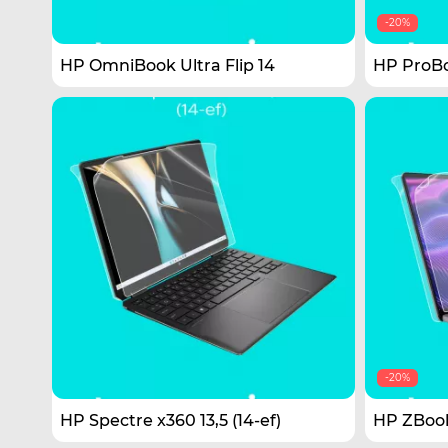
-20%
HP OmniBook Ultra Flip 14
HP ProBo
-20%
HP Spectre x360 13,5 (14-ef)
HP ZBook