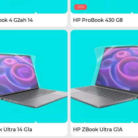
-20%
ok 4 G2ah 14
HP ProBook 430 G8
 Ultra 14 G1a
HP ZBook Ultra G1A