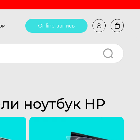
ом
Online-запись
ли ноутбук HP