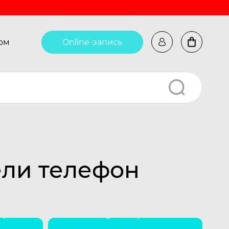
ом
Online-запись
ели телефон