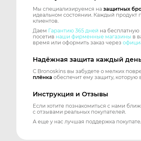
Мы специализируемся на
защитных бр
идеальном состоянии. Каждый продукт пр
клиентов.
Даем
Гарантию 365 дней
на бесплатную 
посетив
наши фирменные магазины
в в
время или оформить заказ через
официа
Надёжная защита каждый ден
С Bronoskins вы забудете о мелких повр
плёнка
обеспечит ему защиту, которую 
Инструкция и Отзывы
Если хотите познакомиться с нами бли
с отзывами реальных покупателей.
А еще у нас лучшая поддержка покупате