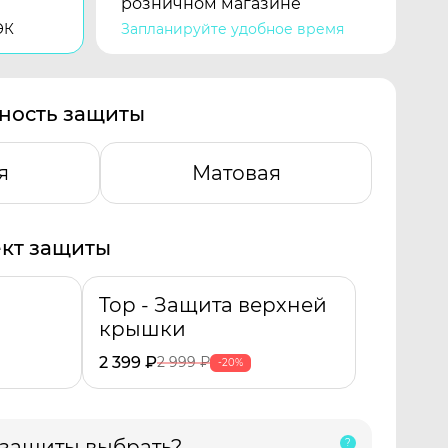
розничном магазине
ЭК
Запланируйте удобное время
ность защиты
я
Матовая
кт защиты
Top - Защита верхней
крышки
2 399
₽
2 999
₽
-20%
 защиты выбрать?