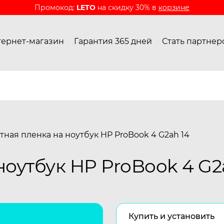
Промокод:
LETO
на скидку 30% в
корзине
ернет-магазин
Гарантия 365 дней
Стать партнер
тная пленка на ноутбук HP ProBook 4 G2ah 14
оутбук HP ProBook 4 G2
Купить и установить