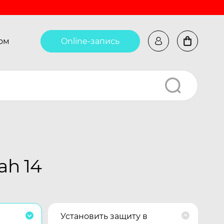
ом
Online-запись
ah 14
Установить защиту в