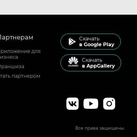
Партнерам
Cкачать
в Google Play
риложение для
изнеса
Cкачать
в AppGallery
Франшиза
тать партнером
Все права защищены.