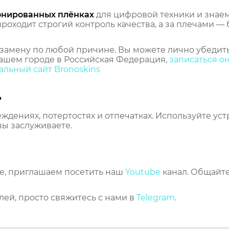
онированных плёнках
для цифровой техники и знаем,
оходит строгий контроль качества, а за плечами — 
замену по любой причине. Вы можете лично убедить
ашем городе в Российская Федерация,
записаться о
льный сайт Bronoskins
ь
еждениях, потертостях и отпечатках. Используйте ус
вы заслуживаете.
же, приглашаем посетить наш
Youtube
канал. Общайте
лей, просто свяжитесь с нами в
Telegram
.