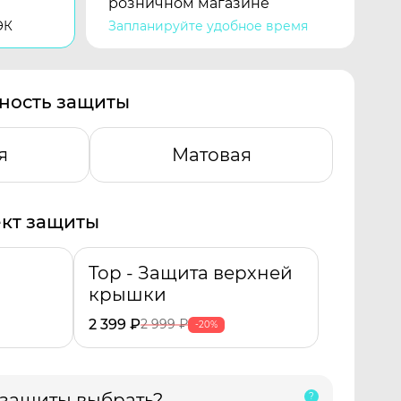
розничном магазине
ЭК
Запланируйте удобное время
ность защиты
я
Матовая
кт защиты
Top - Защита верхней
крышки
2 399
₽
2 999
₽
-20%
 защиты выбрать?