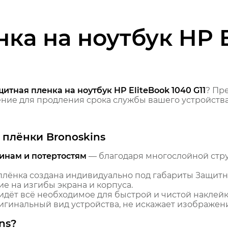
ка на ноутбук HP E
итная пленка на ноутбук HP EliteBook 1040 G11
? Пр
ие для продления срока службы вашего устройства
плёнки Bronoskins
инам и потертостям
— благодаря многослойной стр
лёнка создана индивидуально под габариты Защитна
ие на изгибы экрана и корпуса.
идёт всё необходимое для быстрой и чистой наклейк
гинальный вид устройства, не искажает изображение
ns?