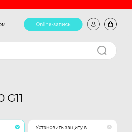
ом
Online-запись
0 G11
Установить защиту в