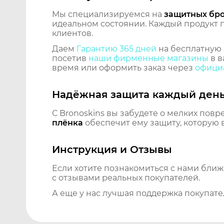
Мы специализируемся на
защитных бр
идеальном состоянии. Каждый продукт пр
клиентов.
Даем
Гарантию 365 дней
на бесплатную 
посетив
наши фирменные магазины
в в
время или оформить заказ через
официа
Надёжная защита каждый ден
С Bronoskins вы забудете о мелких повр
плёнка
обеспечит ему защиту, которую 
Инструкция и Отзывы
Если хотите познакомиться с нами бли
с отзывами реальных покупателей.
А еще у нас лучшая поддержка покупате