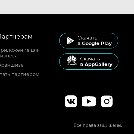
Партнерам
Cкачать
в Google Play
риложение для
изнеса
Cкачать
в AppGallery
Франшиза
тать партнером
Все права защищены.