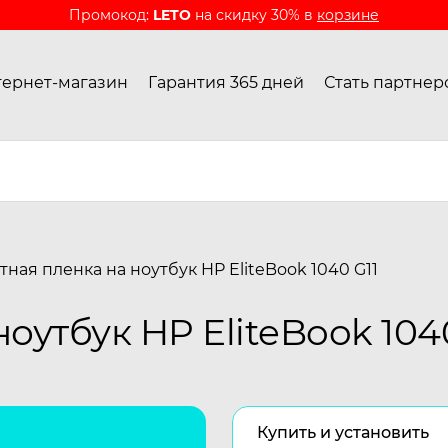
Промокод:
LETO
на скидку 30% в
корзине
ернет-магазин
Гарантия 365 дней
Стать партнер
ная пленка на ноутбук HP EliteBook 1040 G11
оутбук HP EliteBook 104
Купить и установить