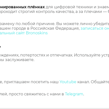
онированных плёнках
для цифровой техники и знаем,
оходит строгий контроль качества, а за плечами — 
замену по любой причине. Вы можете лично убедить
ашем городе в Российская Федерация,
записаться о
льный сайт Bronoskins
ь
еждениях, потертостях и отпечатках. Используйте ус
вы заслуживаете.
же, приглашаем посетить наш
Youtube
канал. Общайте
лей, просто свяжитесь с нами в
Telegram
.