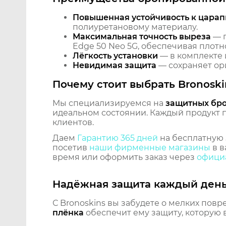
Повышенная устойчивость к царап
полиуретановому материалу.
Максимальная точность выреза
— п
Edge 50 Neo 5G, обеспечивая плотн
Лёгкость установки
— в комплекте 
Невидимая защита
— сохраняет ори
Почему стоит выбрать Bronoski
Мы специализируемся на
защитных бр
идеальном состоянии. Каждый продукт пр
клиентов.
Даем
Гарантию 365 дней
на бесплатную 
посетив
наши фирменные магазины
в в
время или оформить заказ через
официа
Надёжная защита каждый ден
С Bronoskins вы забудете о мелких повр
плёнка
обеспечит ему защиту, которую 