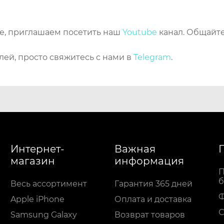
же, приглашаем посетить наш
Youtube
канал. Общайте
лей, просто свяжитесь с нами в
Telegram
.
Интернет-
Важная
магазин
информация
П
б
Весь ассортимент
Гарантия 365 дней
Apple iPhone
Оплата и доставка
С
Samsung Galaxy
Возврат товаров