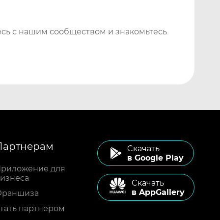
сь с нашим сообществом и знакомьтесь
Партнерам
Cкачать
в Google Play
риложение для
изнеса
Cкачать
в AppGallery
Франшиза
тать партнером