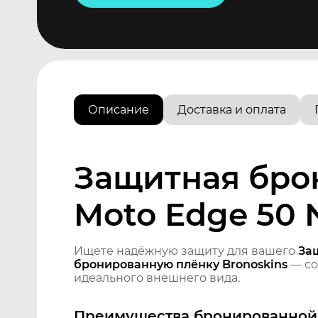
Описание
Доставка и оплата
Защитная бро
Moto Edge 50 
Ищете надёжную защиту для вашего
За
бронированную плёнку Bronoskins
— со
идеального внешнего вида.
Преимущества бронированной 