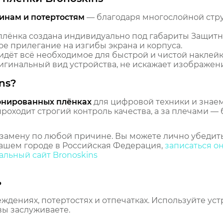
инам и потертостям
— благодаря многослойной стр
лёнка создана индивидуально под габариты Защитн
ое прилегание на изгибы экрана и корпуса.
идёт всё необходимое для быстрой и чистой наклейк
гинальный вид устройства, не искажает изображение
ns?
онированных плёнках
для цифровой техники и знаем,
оходит строгий контроль качества, а за плечами — 
замену по любой причине. Вы можете лично убедить
ашем городе в Российская Федерация,
записаться о
льный сайт Bronoskins
ь
еждениях, потертостях и отпечатках. Используйте ус
вы заслуживаете.