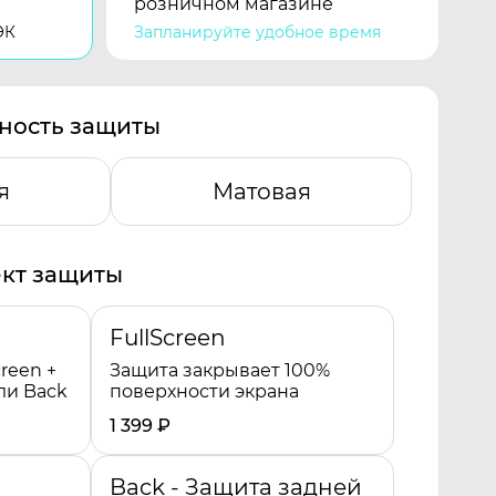
розничном магазине
ЭК
Запланируйте удобное время
ность защиты
я
Матовая
кт защиты
FullScreen
reen +
Защита закрывает 100%
ли Back
поверхности экрана
1 399
₽
Back - Защита задней