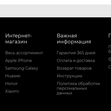
Интернет-
Важная
магазин
информация
П
б
Весь ассортимент
Гарантия 365 дней
Apple iPhone
Оплата и доставка
С
Samsung Galaxy
Возврат товаров
Huawei
Инструкции
Honor
Политика обработки
персональных
Xiaomi
данных