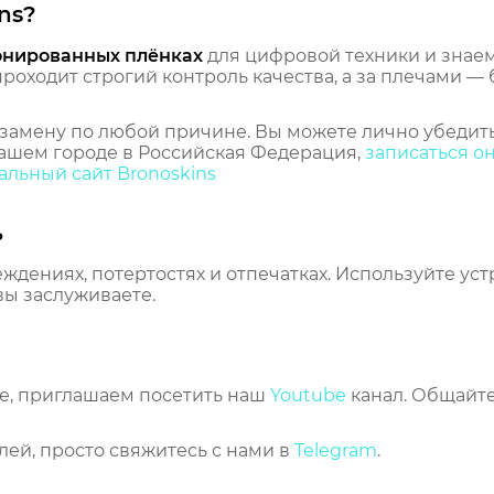
ns?
онированных плёнках
для цифровой техники и знаем,
оходит строгий контроль качества, а за плечами — 
замену по любой причине. Вы можете лично убедить
ашем городе в Российская Федерация,
записаться о
льный сайт Bronoskins
ь
еждениях, потертостях и отпечатках. Используйте ус
вы заслуживаете.
же, приглашаем посетить наш
Youtube
канал. Общайте
лей, просто свяжитесь с нами в
Telegram
.