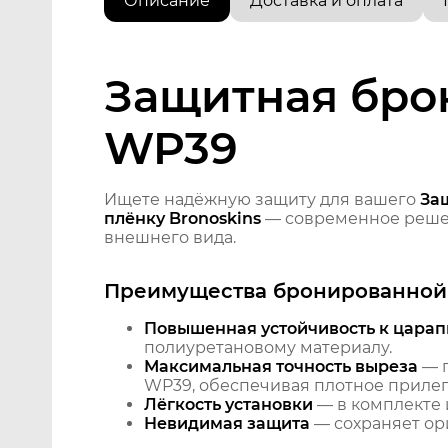
Описание
Доставка и оплата
Защитная брон
WP39
Ищете надёжную защиту для вашего
За
плёнку Bronoskins
— современное решен
внешнего вида.
Преимущества бронированной 
Повышенная устойчивость к царап
полиуретановому материалу.
Максимальная точность выреза
— п
WP39, обеспечивая плотное прилега
Лёгкость установки
— в комплекте 
Невидимая защита
— сохраняет ори