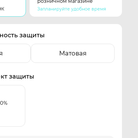
розничном магазине
ЭК
Запланируйте удобное время
ность защиты
я
Матовая
кт защиты
00%