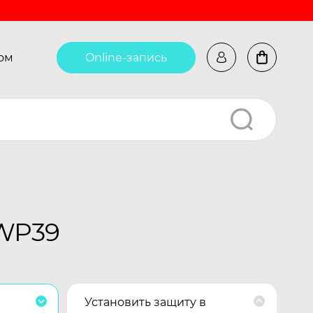
ом
Online-запись
 WP39
Установить защиту в