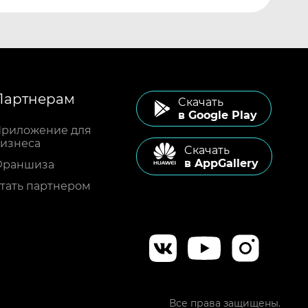
Партнерам
Cкачать
в Google Play
риложение для
изнеса
Cкачать
в AppGallery
Франшиза
тать партнером
Все права защищены.