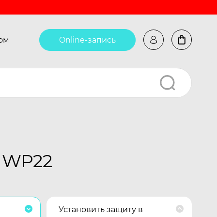
ом
Online-запись
l WP22
Установить защиту в