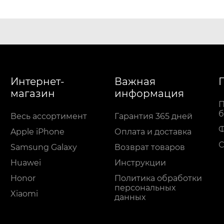
Интернет-
Важная
магазин
информация
П
б
Весь ассортимент
Гарантия 365 дней
Apple iPhone
Оплата и доставка
С
Samsung Galaxy
Возврат товаров
Huawei
Инструкции
Honor
Политика обработки
персональных
Xiaomi
данных