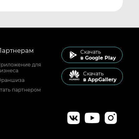
Партнерам
Cкачать
в Google Play
риложение для
изнеса
Cкачать
в AppGallery
Франшиза
тать партнером