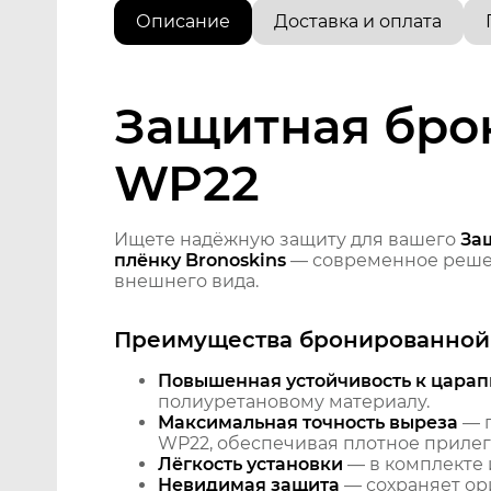
Описание
Доставка и оплата
Защитная брон
WP22
Ищете надёжную защиту для вашего
За
плёнку Bronoskins
— современное решен
внешнего вида.
Преимущества бронированной 
Повышенная устойчивость к царап
полиуретановому материалу.
Максимальная точность выреза
— п
WP22, обеспечивая плотное прилега
Лёгкость установки
— в комплекте 
Невидимая защита
— сохраняет ори