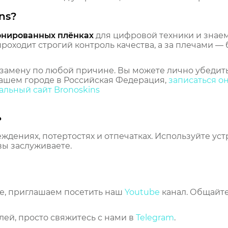
ns?
онированных плёнках
для цифровой техники и знаем,
оходит строгий контроль качества, а за плечами — 
замену по любой причине. Вы можете лично убедить
ашем городе в Российская Федерация,
записаться о
льный сайт Bronoskins
ь
еждениях, потертостях и отпечатках. Используйте ус
вы заслуживаете.
же, приглашаем посетить наш
Youtube
канал. Общайте
лей, просто свяжитесь с нами в
Telegram
.