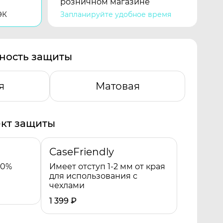
розничном магазине
ЭК
Запланируйте удобное время
ность защиты
я
Матовая
кт защиты
CaseFriendly
00%
Имеет отступ 1-2 мм от края
для использования с
чехлами
1 399
₽