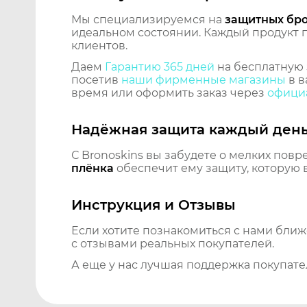
Мы специализируемся на
защитных бр
идеальном состоянии. Каждый продукт пр
клиентов.
Даем
Гарантию 365 дней
на бесплатную 
посетив
наши фирменные магазины
в в
время или оформить заказ через
официа
Надёжная защита каждый ден
С Bronoskins вы забудете о мелких повр
плёнка
обеспечит ему защиту, которую 
Инструкция и Отзывы
Если хотите познакомиться с нами бли
с отзывами реальных покупателей.
А еще у нас лучшая поддержка покупате