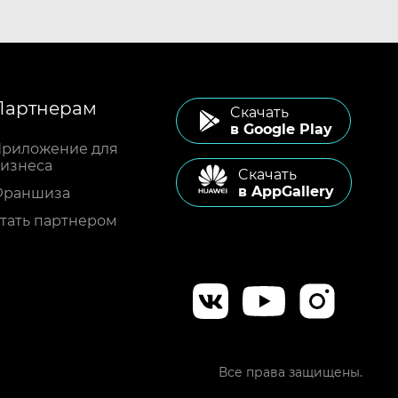
Партнерам
Cкачать
в Google Play
риложение для
изнеса
Cкачать
в AppGallery
Франшиза
тать партнером
Все права защищены.