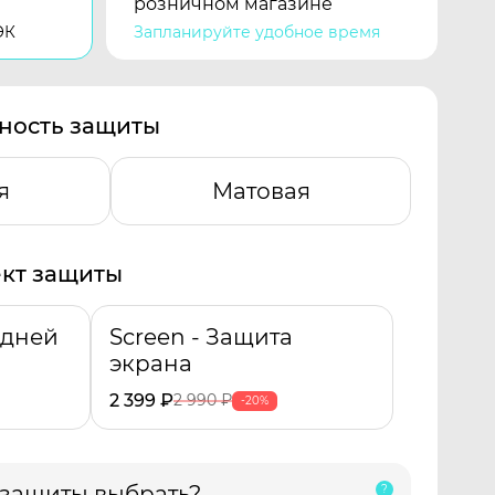
розничном магазине
ЭК
Запланируйте удобное время
ность защиты
я
Матовая
кт защиты
адней
Screen - Защита
экрана
2 399
₽
2 990
₽
-20%
 защиты выбрать?