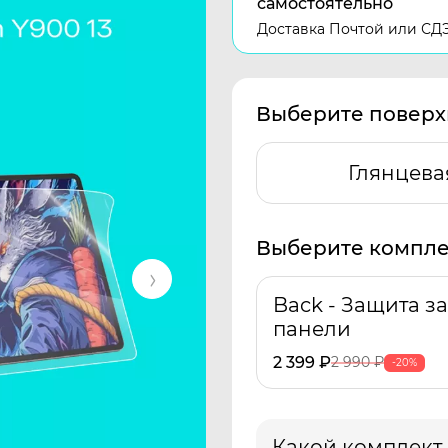
самостоятельно
Доставка Почтой или СД
Выберите поверх
Глянцева
Выберите компле
Back - Защита з
панели
2 399
₽
2 990
₽
-20%
Какой комплект