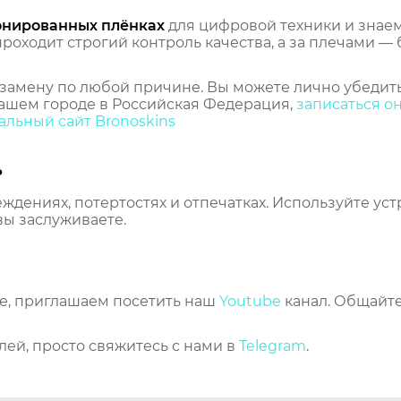
онированных плёнках
для цифровой техники и знаем,
оходит строгий контроль качества, а за плечами — 
замену по любой причине. Вы можете лично убедить
ашем городе в Российская Федерация,
записаться о
льный сайт Bronoskins
ь
еждениях, потертостях и отпечатках. Используйте ус
вы заслуживаете.
же, приглашаем посетить наш
Youtube
канал. Общайте
лей, просто свяжитесь с нами в
Telegram
.