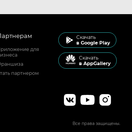
Партнерам
Cкачать
в Google Play
риложение для
изнеса
Cкачать
в AppGallery
Франшиза
тать партнером
Все права защищены.