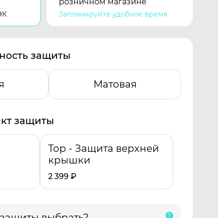
розничном магазине
ЭК
Запланируйте удобное время
ность защиты
я
Матовая
кт защиты
Top - Защита верхней
крышки
2 399
₽
 защиты выбрать?