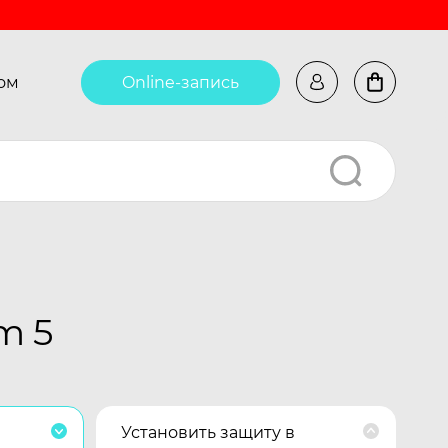
ом
Online-запись
m 5
Установить защиту в