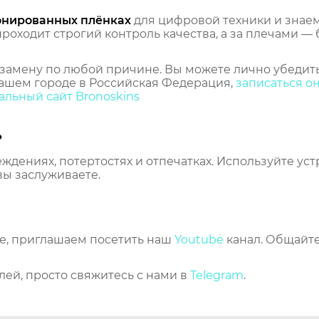
онированных плёнках
для цифровой техники и знаем,
оходит строгий контроль качества, а за плечами — 
замену по любой причине. Вы можете лично убедить
ашем городе в Российская Федерация,
записаться о
льный сайт Bronoskins
ь
еждениях, потертостях и отпечатках. Используйте ус
вы заслуживаете.
же, приглашаем посетить наш
Youtube
канал. Общайте
лей, просто свяжитесь с нами в
Telegram
.