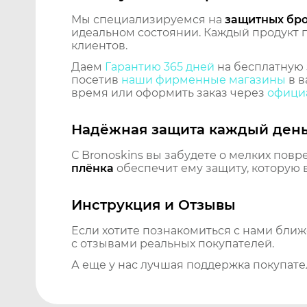
Мы специализируемся на
защитных бр
идеальном состоянии. Каждый продукт пр
клиентов.
Даем
Гарантию 365 дней
на бесплатную 
посетив
наши фирменные магазины
в в
время или оформить заказ через
официа
Надёжная защита каждый ден
С Bronoskins вы забудете о мелких повр
плёнка
обеспечит ему защиту, которую 
Инструкция и Отзывы
Если хотите познакомиться с нами бли
с отзывами реальных покупателей.
А еще у нас лучшая поддержка покупате