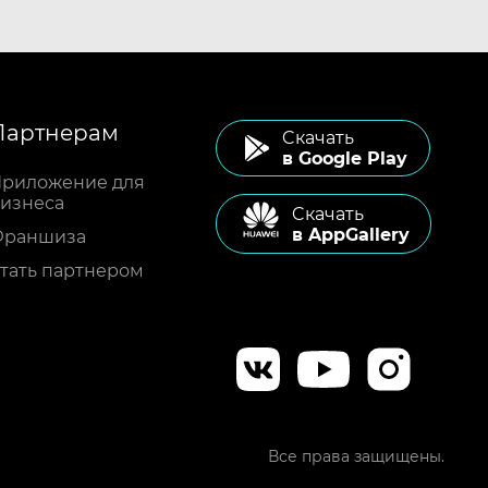
Партнерам
Cкачать
в Google Play
риложение для
изнеса
Cкачать
в AppGallery
Франшиза
тать партнером
Все права защищены.