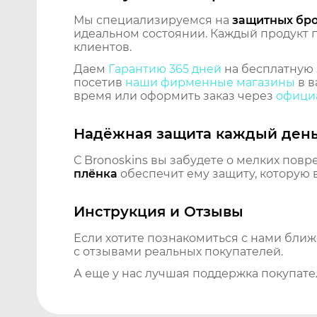
Мы специализируемся на
защитных бр
идеальном состоянии. Каждый продукт пр
клиентов.
Даем
Гарантию 365 дней
на бесплатную 
посетив
наши фирменные магазины
в в
время или оформить заказ через
официа
Надёжная защита каждый ден
С Bronoskins вы забудете о мелких повр
плёнка
обеспечит ему защиту, которую 
Инструкция и Отзывы
Если хотите познакомиться с нами бли
с отзывами реальных покупателей.
А еще у нас лучшая поддержка покупате