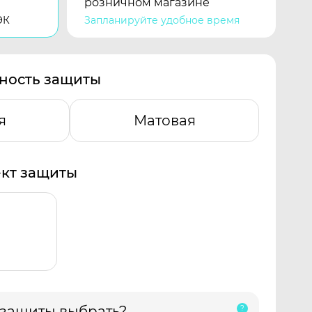
розничном магазине
ЭК
Запланируйте удобное время
ность защиты
я
Матовая
кт защиты
 защиты выбрать?