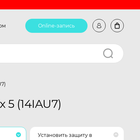
ом
Online-запись
U7)
 5 (14IAU7)
Установить защиту в