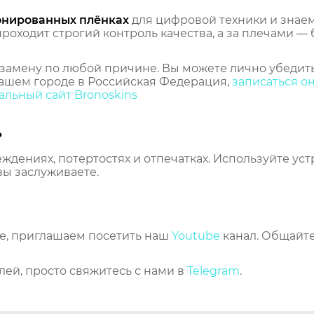
онированных плёнках
для цифровой техники и знаем,
оходит строгий контроль качества, а за плечами — 
замену по любой причине. Вы можете лично убедить
ашем городе в Российская Федерация,
записаться о
льный сайт Bronoskins
ь
еждениях, потертостях и отпечатках. Используйте ус
вы заслуживаете.
же, приглашаем посетить наш
Youtube
канал. Общайте
лей, просто свяжитесь с нами в
Telegram
.