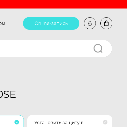
ом
Online-запись
0SE
Установить защиту в