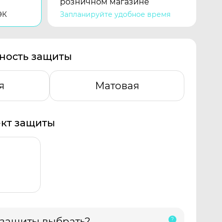
розничном магазине
ЭК
Запланируйте удобное время
ность защиты
я
Матовая
кт защиты
 защиты выбрать?