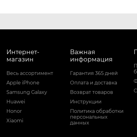
Интернет-
Важная
магазин
информация
П
б
Весь ассортимент
Гарантия 365 дней
Apple iPhone
Оплата и доставка
С
Samsung Galaxy
Возврат товаров
Huawei
Инструкции
Honor
Политика обработки
персональных
Xiaomi
данных