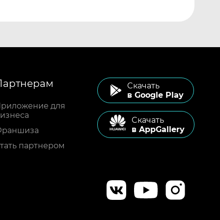
Партнерам
Cкачать
в Google Play
риложение для
изнеса
Cкачать
в AppGallery
Франшиза
тать партнером