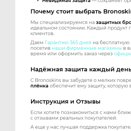
Невидимая защита
— сохраняет ори
Почему стоит выбрать Bronoski
Мы специализируемся на
защитных бр
идеальном состоянии. Каждый продукт пр
клиентов.
Даем
Гарантию 365 дней
на бесплатную 
посетив
наши фирменные магазины
в в
время или оформить заказ через
официа
Надёжная защита каждый ден
С Bronoskins вы забудете о мелких повр
плёнка
обеспечит ему защиту, которую 
Инструкция и Отзывы
Если хотите познакомиться с нами бли
с отзывами реальных покупателей.
А еще у нас лучшая поддержка покупате