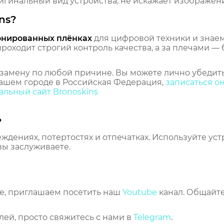
гинальный вид устройства, не искажает изображение
ns?
онированных плёнках
для цифровой техники и знаем,
оходит строгий контроль качества, а за плечами — 
замену по любой причине. Вы можете лично убедить
ашем городе в Российская Федерация,
записаться о
льный сайт Bronoskins
ь
еждениях, потертостях и отпечатках. Используйте ус
вы заслуживаете.
же, приглашаем посетить наш
Youtube
канал. Общайте
лей, просто свяжитесь с нами в
Telegram
.