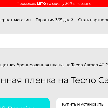
Промокод:
LETO
на скидку 30% в
корзине
ернет-магазин
Гарантия 365 дней
Стать партнер
ащитная бронированная пленка на Tecno Camon 40 P
ная пленка на Tecno C
Купить и установить