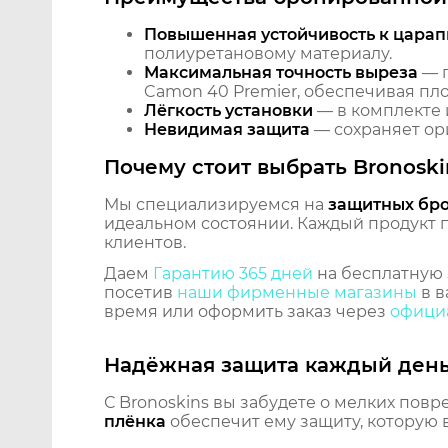
Повышенная устойчивость к царап
полиуретановому материалу.
Максимальная точность выреза
— п
Camon 40 Premier, обеспечивая пло
Лёгкость установки
— в комплекте 
Невидимая защита
— сохраняет ори
Почему стоит выбрать Bronoski
Мы специализируемся на
защитных бр
идеальном состоянии. Каждый продукт пр
клиентов.
Даем
Гарантию 365 дней
на бесплатную 
посетив
наши фирменные магазины
в в
время или оформить заказ через
официа
Надёжная защита каждый ден
С Bronoskins вы забудете о мелких повр
плёнка
обеспечит ему защиту, которую 