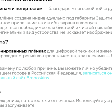
инам и потертостям
— благодаря многослойной стр
лёнка создана индивидуально под габариты Защитн
тное прилегание на изгибы экрана и корпуса.
идёт всё необходимое для быстрой и чистой наклейк
гинальный вид устройства, не искажает изображение
ns?
онированных плёнках
для цифровой техники и знаем,
оходит строгий контроль качества, а за плечами — 
замену по любой причине. Вы можете лично убедить
ашем городе в Российская Федерация,
записаться о
льный сайт Bronoskins
ь
еждениях, потертостях и отпечатках. Используйте ус
вы заслуживаете.