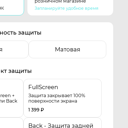
розничном магазине
ЭК
Запланируйте удобное время
ность защиты
я
Матовая
кт защиты
FullScreen
reen +
Защита закрывает 100%
ли Back
поверхности экрана
1 399
₽
Back - Защита задней