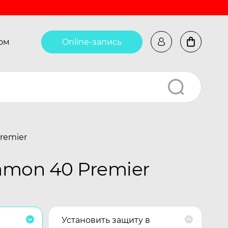
ом
Online-запись
remier
amon 40 Premier
Установить защиту в