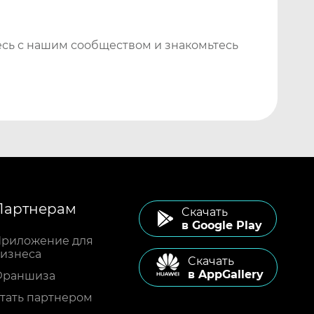
сь с нашим сообществом и знакомьтесь
Партнерам
Cкачать
в Google Play
риложение для
изнеса
Cкачать
в AppGallery
Франшиза
тать партнером