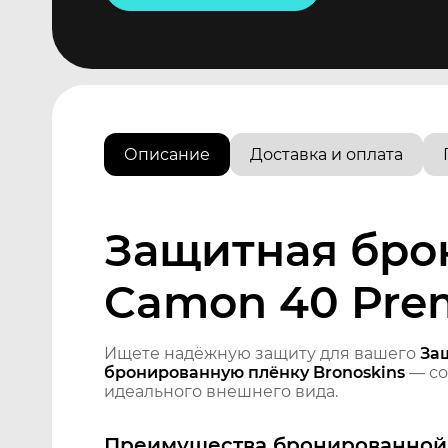
Описание
Доставка и оплата
Защитная бро
Camon 40 Pre
Ищете надёжную защиту для вашего
За
бронированную плёнку Bronoskins
— со
идеального внешнего вида.
Преимущества бронированной 