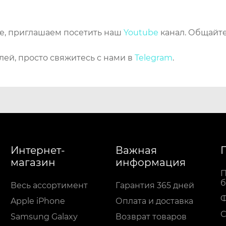
же, приглашаем посетить наш
Youtube
канал. Общайте
лей, просто свяжитесь с нами в
Telegram
.
Интернет-
Важная
магазин
информация
П
б
Весь ассортимент
Гарантия 365 дней
Apple iPhone
Оплата и доставка
С
Samsung Galaxy
Возврат товаров