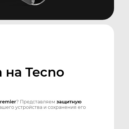
 на Tecno
remier
? Представляем
защитную
шего устройства и сохранения его