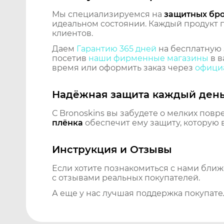
Мы специализируемся на
защитных бр
идеальном состоянии. Каждый продукт пр
клиентов.
Даем
Гарантию 365 дней
на бесплатную 
посетив
наши фирменные магазины
в в
время или оформить заказ через
официа
Надёжная защита каждый ден
С Bronoskins вы забудете о мелких повр
плёнка
обеспечит ему защиту, которую 
Инструкция и Отзывы
Если хотите познакомиться с нами бли
с отзывами реальных покупателей.
А еще у нас лучшая поддержка покупате