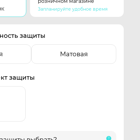
розничном магазине
ЭК
Запланируйте удобное время
ность защиты
я
Матовая
кт защиты
 защиты выбрать?