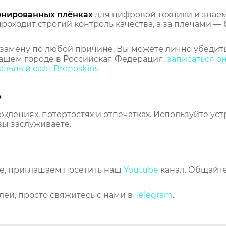
онированных плёнках
для цифровой техники и знаем,
оходит строгий контроль качества, а за плечами — 
замену по любой причине. Вы можете лично убедить
ашем городе в Российская Федерация,
записаться о
льный сайт Bronoskins
ь
еждениях, потертостях и отпечатках. Используйте ус
вы заслуживаете.
же, приглашаем посетить наш
Youtube
канал. Общайте
лей, просто свяжитесь с нами в
Telegram
.