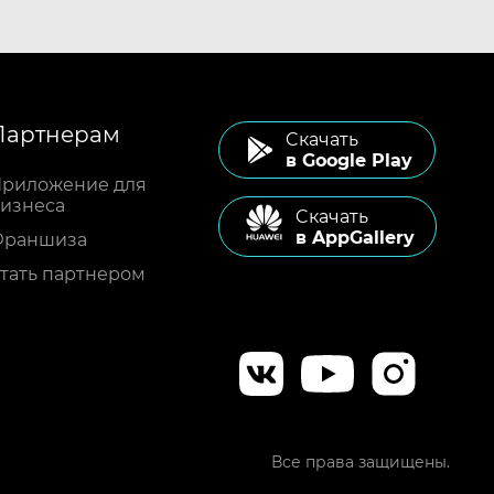
Партнерам
Cкачать
в Google Play
риложение для
изнеса
Cкачать
в AppGallery
Франшиза
тать партнером
Все права защищены.