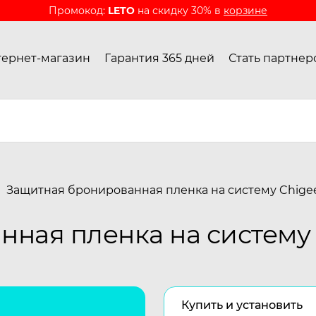
Промокод:
LETO
на скидку 30% в
корзине
ернет-магазин
Гарантия 365 дней
Стать партнер
Защитная бронированная пленка на систему Chigee
ная пленка на систему 
Купить и установить