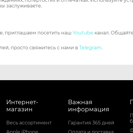
еждениях, потертостях и отпечатках. Используйте ус
вы заслуживаете.
же, приглашаем посетить наш
Youtube
канал. Общайте
лей, просто свяжитесь с нами в
Telegram
.
Интернет-
Важная
магазин
информация
П
б
Весь ассортимент
Гарантия 365 дней
Apple iPhone
Оплата и доставка