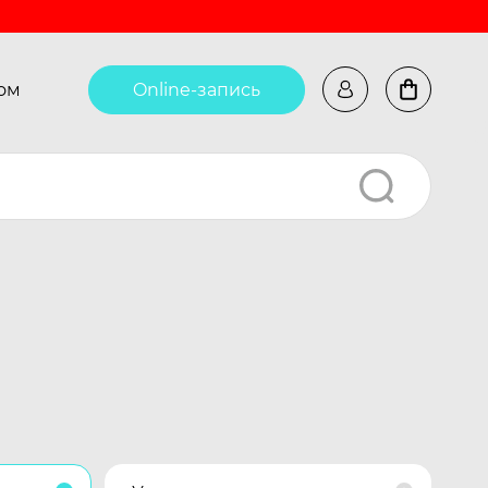
ом
Online-запись