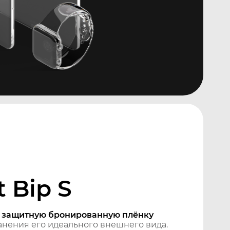
 Bip S
м
защитную бронированную плёнку
нения его идеального внешнего вида.