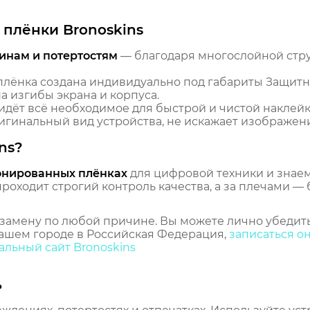
плёнки Bronoskins
инам и потертостям
— благодаря многослойной стр
лёнка создана индивидуально под габариты Защитная
 изгибы экрана и корпуса.
идёт всё необходимое для быстрой и чистой наклейк
гинальный вид устройства, не искажает изображение
ns?
онированных плёнках
для цифровой техники и знаем,
оходит строгий контроль качества, а за плечами — 
замену по любой причине. Вы можете лично убедить
ашем городе в Российская Федерация,
записаться о
льный сайт Bronoskins
ь