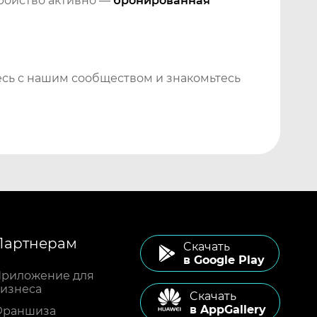
тройство активно —
бронированная
сь с нашим сообществом и знакомьтесь
Партнерам
Cкачать
в Google Play
риложение для
изнеса
Cкачать
в AppGallery
Франшиза