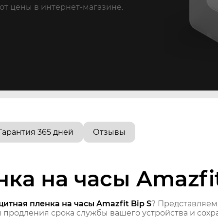
от цены в интернет-магазине.
Гарантия 365 дней
Отзывы
ка на часы Amazfit
итная пленка на часы Amazfit Bip S
? Представляе
продления срока службы вашего устройства и сохра