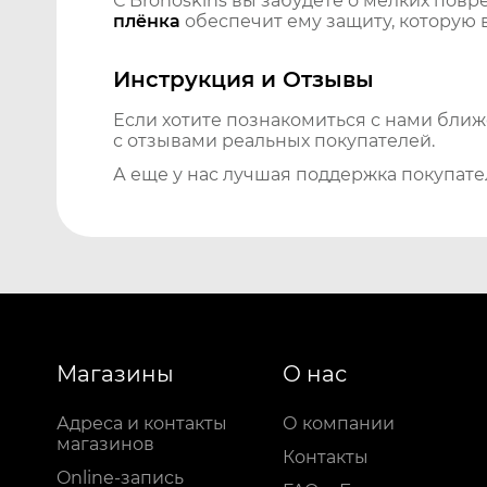
С Bronoskins вы забудете о мелких повр
плёнка
обеспечит ему защиту, которую 
Инструкция и Отзывы
Если хотите познакомиться с нами бли
с отзывами реальных покупателей.
А еще у нас лучшая поддержка покупате
Магазины
О нас
Адреса и контакты
О компании
магазинов
Контакты
Online-запись