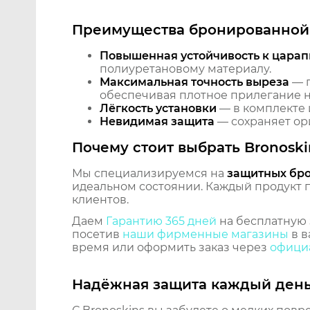
Преимущества бронированной 
Повышенная устойчивость к царап
полиуретановому материалу.
Максимальная точность выреза
— п
обеспечивая плотное прилегание на
Лёгкость установки
— в комплекте 
Невидимая защита
— сохраняет ори
Почему стоит выбрать Bronoski
Мы специализируемся на
защитных бр
идеальном состоянии. Каждый продукт пр
клиентов.
Даем
Гарантию 365 дней
на бесплатную 
посетив
наши фирменные магазины
в в
время или оформить заказ через
официа
Надёжная защита каждый ден