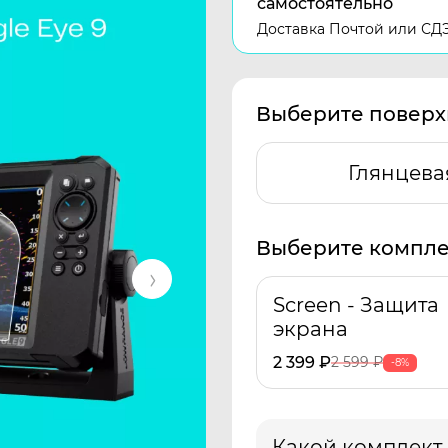
самостоятельно
Доставка Почтой или СД
Выберите поверх
Глянцева
Выберите компле
Screen - Защита
экрана
2 399
₽
2 599
₽
-8%
Какой комплект