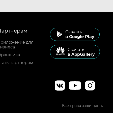
Партнерам
Cкачать
в Google Play
риложение для
изнеса
Cкачать
в AppGallery
Франшиза
тать партнером
Все права защищены.