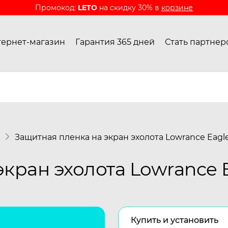
Промокод:
LETO
на скидку 30% в
корзине
ернет-магазин
Гарантия 365 дней
Стать партнер
Защитная пленка на экран эхолота Lowrance Eagle
кран эхолота Lowrance E
Купить и установить