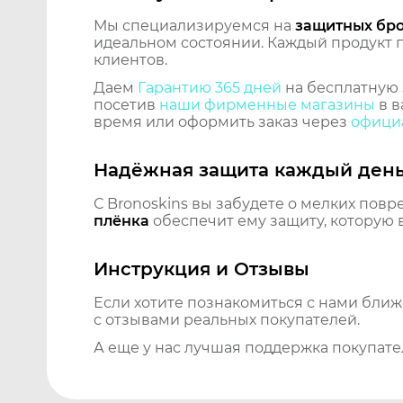
Мы специализируемся на
защитных бр
идеальном состоянии. Каждый продукт пр
клиентов.
Даем
Гарантию 365 дней
на бесплатную 
посетив
наши фирменные магазины
в в
время или оформить заказ через
официа
Надёжная защита каждый ден
С Bronoskins вы забудете о мелких повр
плёнка
обеспечит ему защиту, которую 
Инструкция и Отзывы
Если хотите познакомиться с нами бли
с отзывами реальных покупателей.
А еще у нас лучшая поддержка покупате