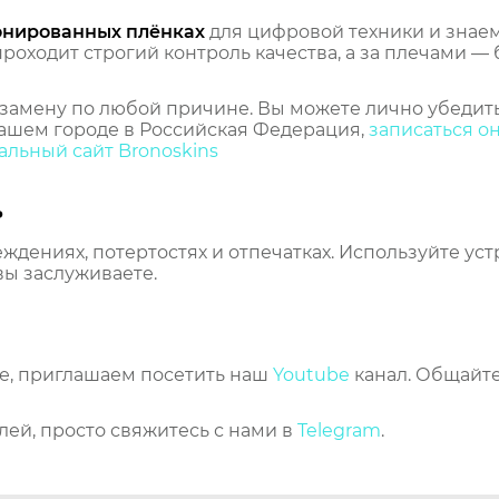
онированных плёнках
для цифровой техники и знаем,
оходит строгий контроль качества, а за плечами — 
замену по любой причине. Вы можете лично убедить
ашем городе в Российская Федерация,
записаться о
льный сайт Bronoskins
ь
еждениях, потертостях и отпечатках. Используйте ус
вы заслуживаете.
же, приглашаем посетить наш
Youtube
канал. Общайте
лей, просто свяжитесь с нами в
Telegram
.