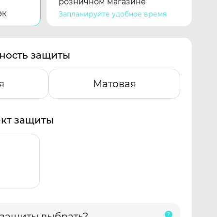
розничном магазине
ЭК
Запланируйте удобное время
ность защиты
я
Матовая
кт защиты
 защиты выбрать?