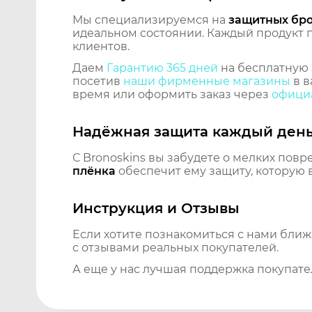
Мы специализируемся на
защитных бр
идеальном состоянии. Каждый продукт пр
клиентов.
Даем
Гарантию 365 дней
на бесплатную 
посетив
наши фирменные магазины
в в
время или оформить заказ через
официа
Надёжная защита каждый ден
С Bronoskins вы забудете о мелких повр
плёнка
обеспечит ему защиту, которую 
Инструкция и Отзывы
Если хотите познакомиться с нами бли
с отзывами реальных покупателей.
А еще у нас лучшая поддержка покупате