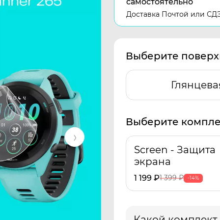
самостоятельно
Доставка Почтой или СД
Выберите поверх
Глянцева
Выберите компле
Screen - Защита
экрана
1 199
₽
1 399
₽
-14%
Какой комплект