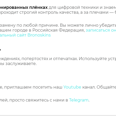
онированных плёнках
для цифровой техники и знаем,
оходит строгий контроль качества, а за плечами — 
замену по любой причине. Вы можете лично убедить
ашем городе в Российская Федерация,
записаться о
льный сайт Bronoskins
ь
еждениях, потертостях и отпечатках. Используйте ус
вы заслуживаете.
же, приглашаем посетить наш
Youtube
канал. Общайте
лей, просто свяжитесь с нами в
Telegram
.