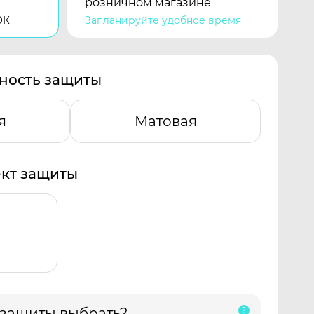
розничном магазине
ЭК
Запланируйте удобное время
ность защиты
я
Матовая
кт защиты
 защиты выбрать?