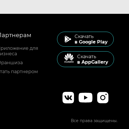
Партнерам
Cкачать
в Google Play
риложение для
изнеса
Cкачать
в AppGallery
Франшиза
тать партнером
Все права защищены.