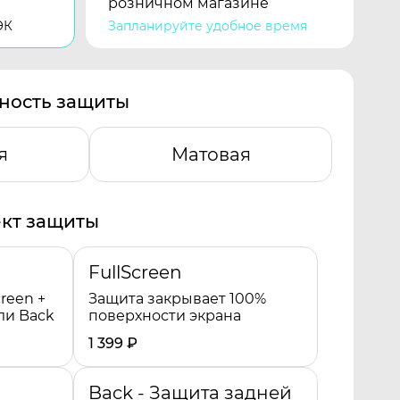
розничном магазине
ЭК
Запланируйте удобное время
ность защиты
я
Матовая
кт защиты
FullScreen
reen +
Защита закрывает 100%
ли Back
поверхности экрана
1 399
₽
Back - Защита задней