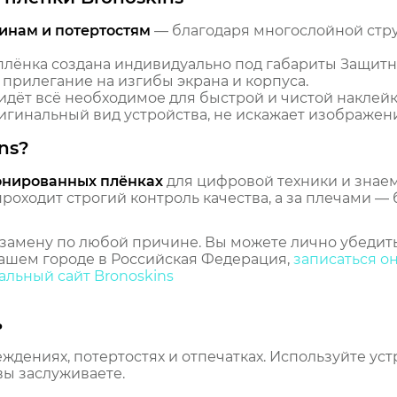
инам и потертостям
— благодаря многослойной стр
лёнка создана индивидуально под габариты Защитн
 прилегание на изгибы экрана и корпуса.
идёт всё необходимое для быстрой и чистой наклейк
гинальный вид устройства, не искажает изображение
ns?
онированных плёнках
для цифровой техники и знаем,
оходит строгий контроль качества, а за плечами — 
замену по любой причине. Вы можете лично убедить
ашем городе в Российская Федерация,
записаться о
льный сайт Bronoskins
ь
еждениях, потертостях и отпечатках. Используйте ус
вы заслуживаете.