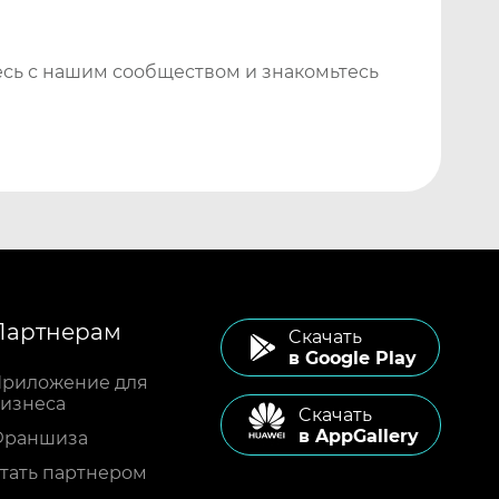
сь с нашим сообществом и знакомьтесь
Партнерам
Cкачать
в Google Play
риложение для
изнеса
Cкачать
в AppGallery
Франшиза
тать партнером