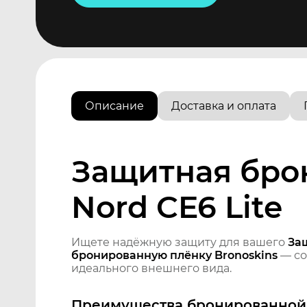
Описание
Доставка и оплата
Защитная бро
Nord CE6 Lite
Ищете надёжную защиту для вашего
За
бронированную плёнку Bronoskins
— со
идеального внешнего вида.
Преимущества бронированной 