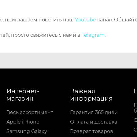
же, приглашаем посетить наш
Youtube
канал. Общайте
лей, просто свяжитесь с нами в
Telegram
.
Интернет-
Важная
магазин
информация
П
б
Весь ассортимент
Гарантия 365 дней
Apple iPhone
Оплата и доставка
С
Samsung Galaxy
Возврат товаров