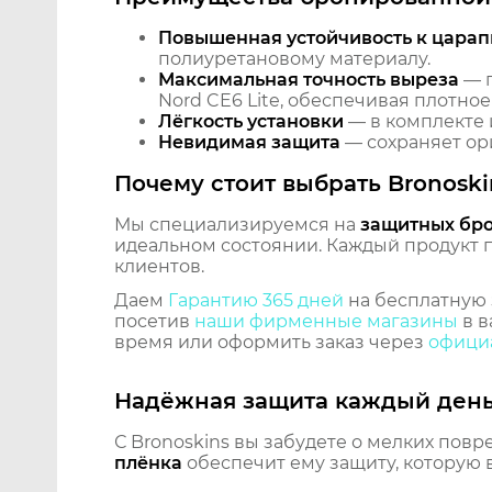
Повышенная устойчивость к царап
полиуретановому материалу.
Максимальная точность выреза
— п
Nord CE6 Lite, обеспечивая плотное
Лёгкость установки
— в комплекте 
Невидимая защита
— сохраняет ори
Почему стоит выбрать Bronoski
Мы специализируемся на
защитных бр
идеальном состоянии. Каждый продукт пр
клиентов.
Даем
Гарантию 365 дней
на бесплатную 
посетив
наши фирменные магазины
в в
время или оформить заказ через
официа
Надёжная защита каждый ден
С Bronoskins вы забудете о мелких повр
плёнка
обеспечит ему защиту, которую 