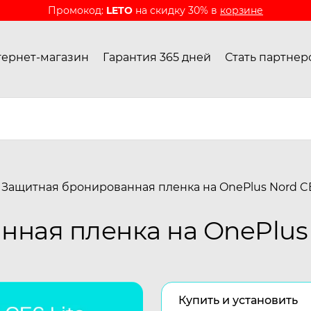
Промокод:
LETO
на скидку 30% в
корзине
ернет-магазин
Гарантия 365 дней
Стать партнер
Защитная бронированная пленка на OnePlus Nord CE
ная пленка на OnePlus 
Купить и установить