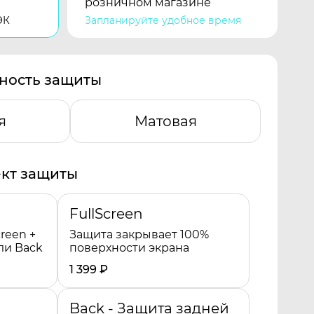
розничном магазине
ЭК
Запланируйте удобное время
ность защиты
я
Матовая
кт защиты
FullScreen
reen +
Защита закрывает 100%
ли Back
поверхности экрана
1 399
₽
Back - Защита задней