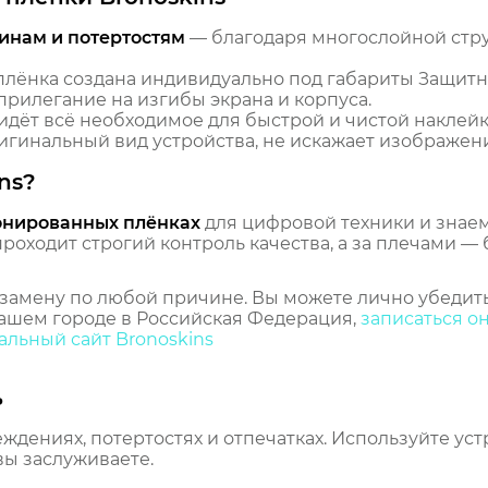
инам и потертостям
— благодаря многослойной стр
лёнка создана индивидуально под габариты Защитн
прилегание на изгибы экрана и корпуса.
идёт всё необходимое для быстрой и чистой наклейк
гинальный вид устройства, не искажает изображение
ns?
онированных плёнках
для цифровой техники и знаем,
оходит строгий контроль качества, а за плечами — 
замену по любой причине. Вы можете лично убедить
ашем городе в Российская Федерация,
записаться о
льный сайт Bronoskins
ь
еждениях, потертостях и отпечатках. Используйте ус
вы заслуживаете.