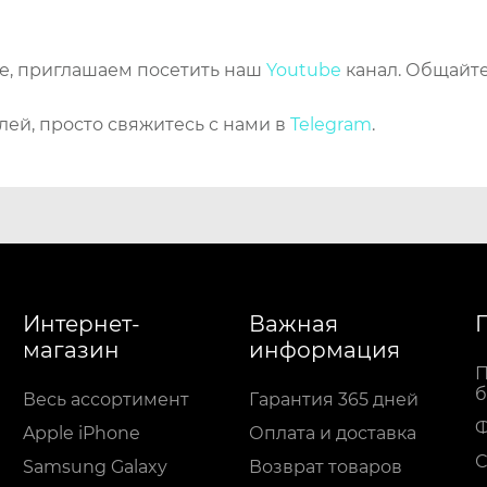
же, приглашаем посетить наш
Youtube
канал. Общайте
лей, просто свяжитесь с нами в
Telegram
.
Интернет-
Важная
магазин
информация
П
б
Весь ассортимент
Гарантия 365 дней
Apple iPhone
Оплата и доставка
С
Samsung Galaxy
Возврат товаров