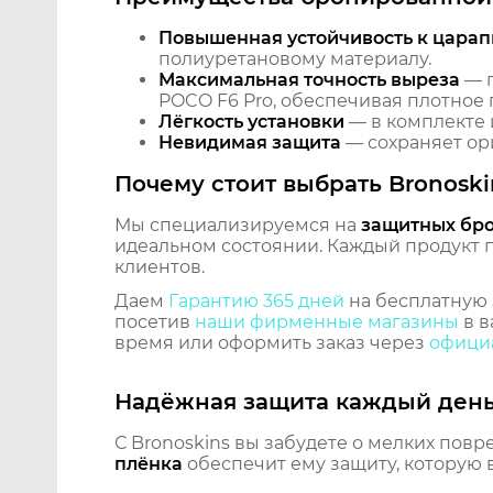
Повышенная устойчивость к царап
полиуретановому материалу.
Максимальная точность выреза
— п
POCO F6 Pro, обеспечивая плотное 
Лёгкость установки
— в комплекте 
Невидимая защита
— сохраняет ори
Почему стоит выбрать Bronoski
Мы специализируемся на
защитных бр
идеальном состоянии. Каждый продукт пр
клиентов.
Даем
Гарантию 365 дней
на бесплатную 
посетив
наши фирменные магазины
в в
время или оформить заказ через
официа
Надёжная защита каждый ден
С Bronoskins вы забудете о мелких повр
плёнка
обеспечит ему защиту, которую 