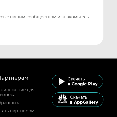
сь с нашим сообществом и знакомьтесь
Партнерам
Cкачать
в Google Play
риложение для
изнеса
Cкачать
в AppGallery
Франшиза
тать партнером