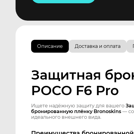
Описание
Доставка и оплата
Защитная бро
POCO F6 Pro
Ищете надёжную защиту для вашего
За
бронированную плёнку Bronoskins
— со
идеального внешнего вида.
Преимущества бронированной 