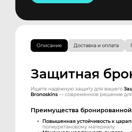
Описание
Доставка и оплата
Защитная брон
Ищете надёжную защиту для вашего
За
Bronoskins
— современное решение для 
Преимущества бронированной 
Повышенная устойчивость к царап
полиуретановому материалу.