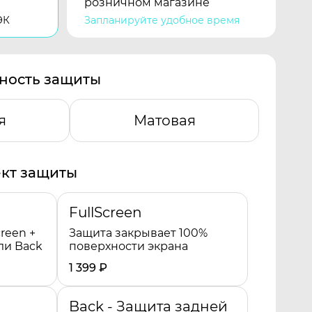
розничном магазине
ЭК
Запланируйте удобное время
ность защиты
я
Матовая
кт защиты
FullScreen
reen +
Защита закрывает 100%
ли Back
поверхности экрана
1 399
₽
Back - Защита задней