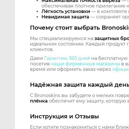
Максимальная точность выреза
— п
обеспечивая плотное прилегание на
Лёгкость установки
— в комплекте 
Невидимая защита
— сохраняет ори
Почему стоит выбрать Bronoski
Мы специализируемся на
защитных бр
идеальном состоянии. Каждый продукт пр
клиентов.
Даем
Гарантию 365 дней
на бесплатную 
посетив
наши фирменные магазины
в в
время или оформить заказ через
официа
Надёжная защита каждый ден
С Bronoskins вы забудете о мелких повр
плёнка
обеспечит ему защиту, которую 
Инструкция и Отзывы
Если хотите познакомиться с нами бли