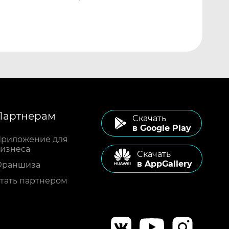
Партнерам
Cкачать
в Google Play
риложение для
изнеса
Cкачать
в AppGallery
Франшиза
тать партнером