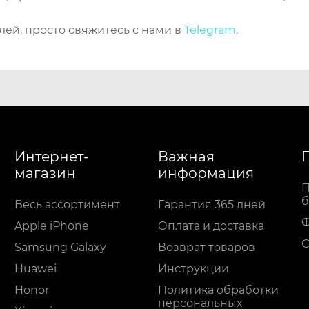
лей, просто свяжитесь с нами в
Telegram
.
Интернет-
Важная
магазин
информация
П
б
Весь ассортимент
Гарантия 365 дней
Apple iPhone
Оплата и доставка
С
Samsung Galaxy
Возврат товаров
Huawei
Инструкции
Honor
Политика обработки
персональных