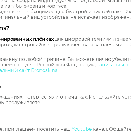
лёнка создана индивидуально под габариты Защитна
 изгибы экрана и корпуса.
идёт всё необходимое для быстрой и чистой наклейк
гинальный вид устройства, не искажает изображение
ns?
онированных плёнках
для цифровой техники и знаем,
оходит строгий контроль качества, а за плечами — 
замену по любой причине. Вы можете лично убедить
ашем городе в Российская Федерация,
записаться о
льный сайт Bronoskins
ь
еждениях, потертостях и отпечатках. Используйте ус
вы заслуживаете.
же, приглашаем посетить наш
Youtube
канал. Общайте