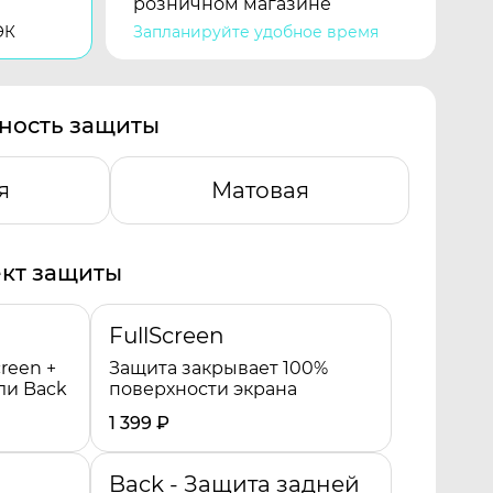
розничном магазине
ЭК
Запланируйте удобное время
ность защиты
я
Матовая
кт защиты
FullScreen
reen +
Защита закрывает 100%
ли Back
поверхности экрана
1 399
₽
Back - Защита задней