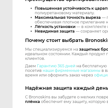
Повышенная устойчивость к царап
полиуретановому материалу.
Максимальная точность выреза
— п
обеспечивая плотное прилегание на
Лёгкость установки
— в комплекте 
Невидимая защита
— сохраняет ори
Почему стоит выбрать Bronoski
Мы специализируемся на
защитных бр
идеальном состоянии. Каждый продукт пр
клиентов.
Даем
Гарантию 365 дней
на бесплатную 
посетив
наши фирменные магазины
в в
время или оформить заказ через
официа
Надёжная защита каждый ден
С Bronoskins вы забудете о мелких повр
плёнка
обеспечит ему защиту, которую 