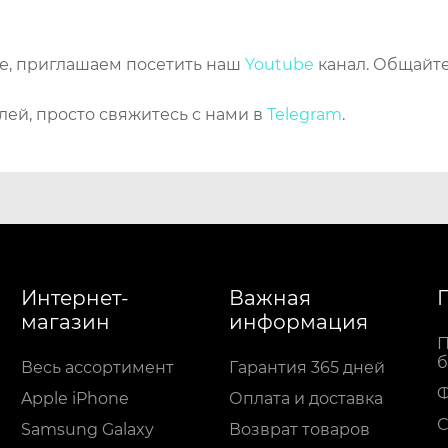
же, приглашаем посетить наш
Youtube
канал. Общайте
лей, просто свяжитесь с нами в
Telegram
.
Интернет-
Важная
магазин
информация
П
б
Весь ассортимент
Гарантия 365 дней
Apple iPhone
Оплата и доставка
С
Samsung Galaxy
Возврат товаров