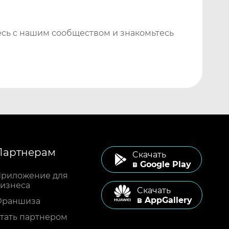
сь с нашим сообществом и знакомьтесь
Партнерам
Cкачать
в Google Play
риложение для
изнеса
Cкачать
в AppGallery
Франшиза
тать партнером