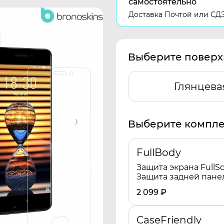
самостоятельно
Доставка Почтой или СД
Выберите поверх
Глянцева
Выберите компле
FullBody
Защита экрана FullSc
Защита задней пане
2 099
₽
CaseFriendly