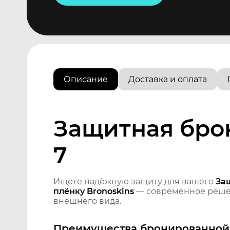
Описание
Доставка и оплата
Защитная брон
7
Ищете надёжную защиту для вашего
За
плёнку Bronoskins
— современное решен
внешнего вида.
Преимущества бронированной 