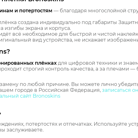
инам и потертостям
— благодаря многослойной стр
лёнка создана индивидуально под габариты Защитна
 изгибы экрана и корпуса.
идёт всё необходимое для быстрой и чистой наклейк
гинальный вид устройства, не искажает изображение
ns?
онированных плёнках
для цифровой техники и знаем,
оходит строгий контроль качества, а за плечами — 
замену по любой причине. Вы можете лично убедить
ашем городе в Российская Федерация,
записаться о
льный сайт Bronoskins
ь
еждениях, потертостях и отпечатках. Используйте ус
вы заслуживаете.