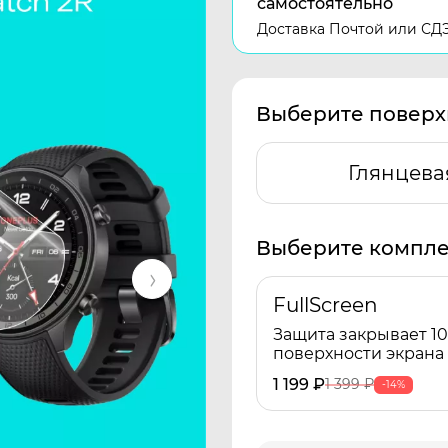
самостоятельно
Доставка Почтой или СД
Выберите поверх
Глянцева
Выберите компле
FullScreen
Защита закрывает 1
поверхности экрана
1 199
₽
1 399
₽
-14%