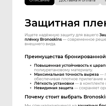
Описание
Доставка и оплата
Защитная плен
Ищете надёжную защиту для вашего
За
плёнку Bronoskins
— современное решен
внешнего вида.
Преимущества бронированной 
Повышенная устойчивость к царап
полиуретановому материалу.
Максимальная точность выреза
— п
обеспечивая плотное прилегание на
Лёгкость установки
— в комплекте 
Невидимая защита
— сохраняет ори
Почему стоит выбрать Bronoski
Мы специализируемся на
защитных бр