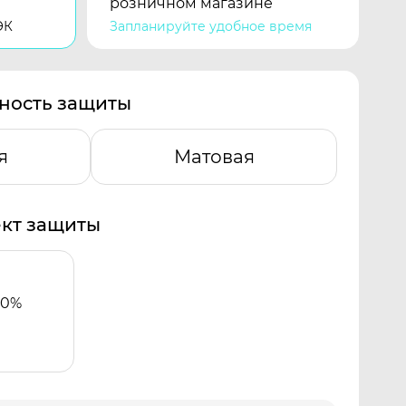
розничном магазине
ЭК
Запланируйте удобное время
ность защиты
я
Матовая
кт защиты
00%