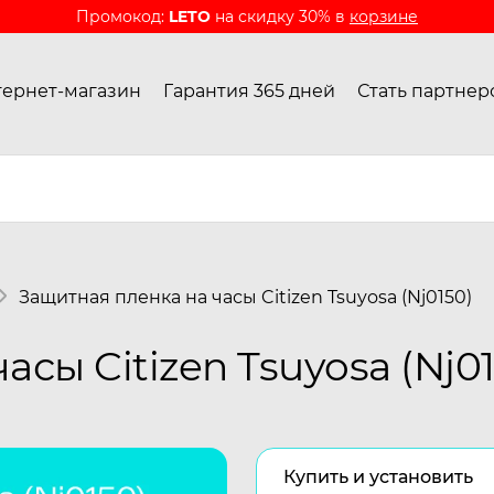
Промокод:
LETO
на скидку 30% в
корзине
ернет-магазин
Гарантия 365 дней
Стать партнер
Защитная пленка на часы Citizen Tsuyosa (Nj0150)
сы Citizen Tsuyosa (Nj01
Купить и установить