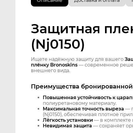
Описание
Доставка и оплата
Защитная плен
(Nj0150)
Ищете надёжную защиту для вашего
Защ
плёнку Bronoskins
— современное решен
внешнего вида.
Преимущества бронированной 
Повышенная устойчивость к царап
полиуретановому материалу.
Максимальная точность выреза
— п
(Nj0150), обеспечивая плотное прил
Лёгкость установки
— в комплекте 
Невидимая защита
— сохраняет ори