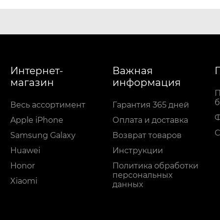
Интернет-
Важная
магазин
информация
П
б
Весь ассортимент
Гарантия 365 дней
Apple iPhone
Оплата и доставка
С
Samsung Galaxy
Возврат товаров
Huawei
Инструкции
Honor
Политика обработки
персональных
Xiaomi
данных