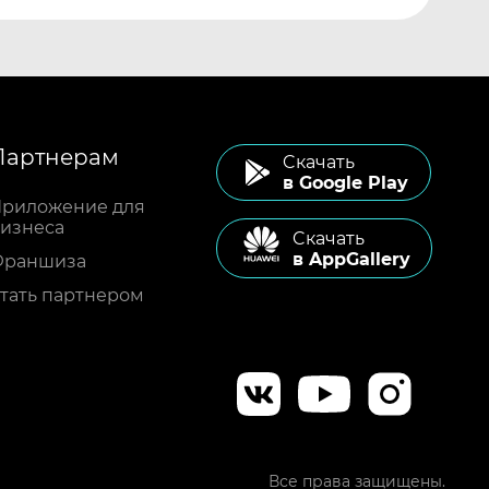
Партнерам
Cкачать
в Google Play
риложение для
изнеса
Cкачать
в AppGallery
Франшиза
тать партнером
Все права защищены.