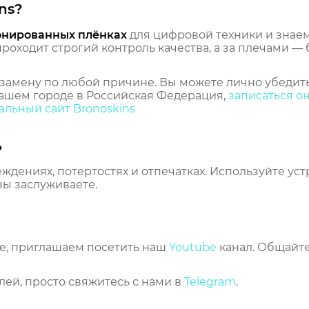
ns?
онированных плёнках
для цифровой техники и знаем,
оходит строгий контроль качества, а за плечами — 
замену по любой причине. Вы можете лично убедить
ашем городе в Российская Федерация,
записаться о
льный сайт Bronoskins
ь
еждениях, потертостях и отпечатках. Используйте ус
вы заслуживаете.
же, приглашаем посетить наш
Youtube
канал. Общайте
лей, просто свяжитесь с нами в
Telegram
.