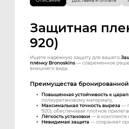
Описание
Доставка и оплата
Защитная плен
920)
Ищете надёжную защиту для вашего
Защ
плёнку Bronoskins
— современное решен
внешнего вида.
Преимущества бронированной 
Повышенная устойчивость к царап
полиуретановому материалу.
Максимальная точность выреза
— п
920), обеспечивая плотное прилега
Лёгкость установки
— в комплекте 
Невидимая защита
— сохраняет ори