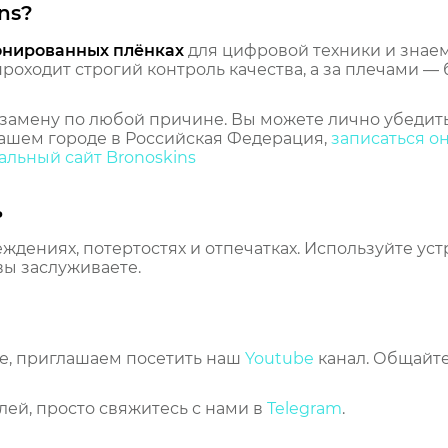
ns?
онированных плёнках
для цифровой техники и знаем,
оходит строгий контроль качества, а за плечами — 
замену по любой причине. Вы можете лично убедить
ашем городе в Российская Федерация,
записаться о
льный сайт Bronoskins
ь
еждениях, потертостях и отпечатках. Используйте ус
вы заслуживаете.
же, приглашаем посетить наш
Youtube
канал. Общайте
лей, просто свяжитесь с нами в
Telegram
.