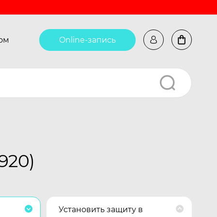
ом
Online-запись
920)
Установить защиту в