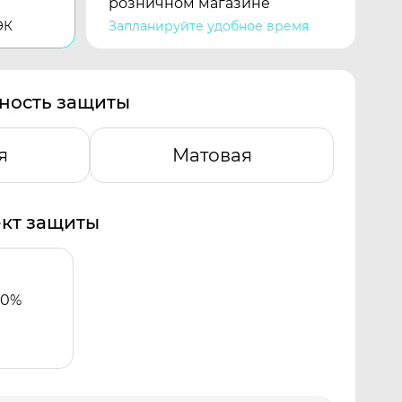
розничном магазине
ЭК
Запланируйте удобное время
ность защиты
я
Матовая
кт защиты
00%