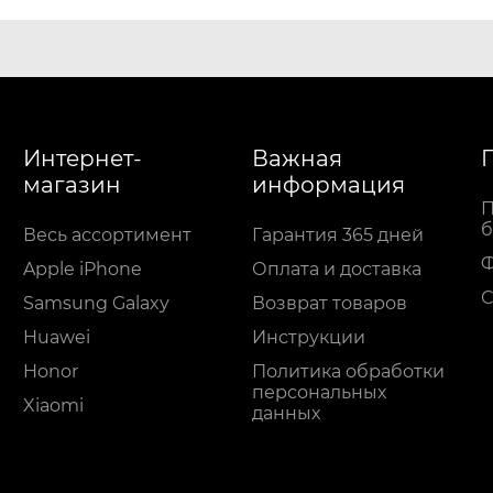
Интернет-
Важная
магазин
информация
П
б
Весь ассортимент
Гарантия 365 дней
Apple iPhone
Оплата и доставка
С
Samsung Galaxy
Возврат товаров
Huawei
Инструкции
Honor
Политика обработки
персональных
Xiaomi
данных