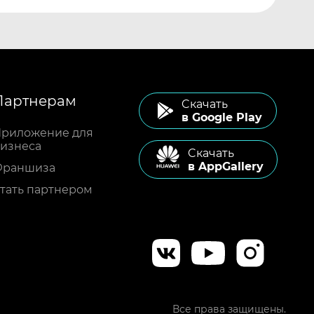
Партнерам
Cкачать
в Google Play
риложение для
изнеса
Cкачать
в AppGallery
Франшиза
тать партнером
Все права защищены.