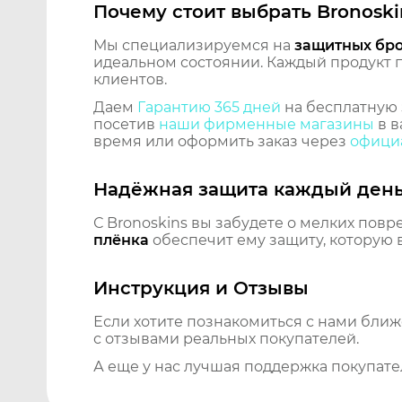
Почему стоит выбрать Bronoski
Мы специализируемся на
защитных бр
идеальном состоянии. Каждый продукт пр
клиентов.
Даем
Гарантию 365 дней
на бесплатную 
посетив
наши фирменные магазины
в в
время или оформить заказ через
официа
Надёжная защита каждый ден
С Bronoskins вы забудете о мелких повр
плёнка
обеспечит ему защиту, которую 
Инструкция и Отзывы
Если хотите познакомиться с нами бли
с отзывами реальных покупателей.
А еще у нас лучшая поддержка покупате