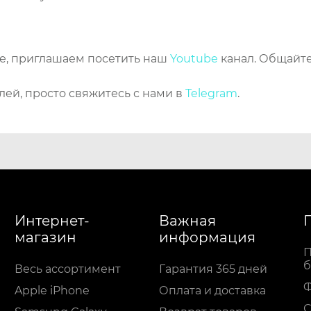
же, приглашаем посетить наш
Youtube
канал. Общайте
лей, просто свяжитесь с нами в
Telegram
.
Интернет-
Важная
магазин
информация
П
б
Весь ассортимент
Гарантия 365 дней
Apple iPhone
Оплата и доставка
С