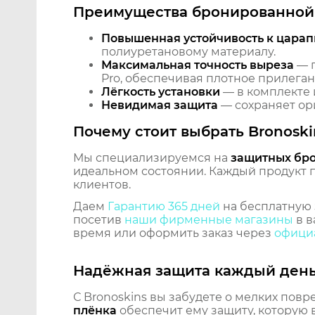
Преимущества бронированной 
Повышенная устойчивость к царап
полиуретановому материалу.
Максимальная точность выреза
— п
Pro, обеспечивая плотное прилеган
Лёгкость установки
— в комплекте 
Невидимая защита
— сохраняет ори
Почему стоит выбрать Bronoski
Мы специализируемся на
защитных бр
идеальном состоянии. Каждый продукт пр
клиентов.
Даем
Гарантию 365 дней
на бесплатную 
посетив
наши фирменные магазины
в в
время или оформить заказ через
официа
Надёжная защита каждый ден
С Bronoskins вы забудете о мелких повр
плёнка
обеспечит ему защиту, которую 