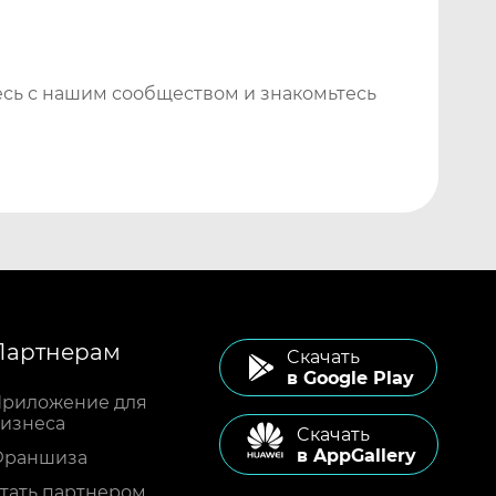
сь с нашим сообществом и знакомьтесь
Партнерам
Cкачать
в Google Play
риложение для
изнеса
Cкачать
в AppGallery
Франшиза
тать партнером