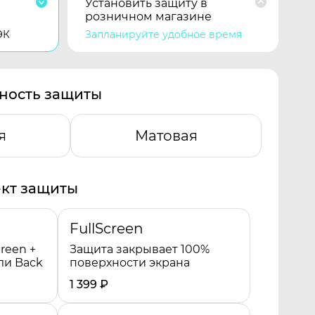
Установить защиту в
розничном магазине
ЭК
Запланируйте удобное время
ность защиты
я
Матовая
кт защиты
FullScreen
reen +
Защита закрывает 100%
ли Back
поверхности экрана
1 399
₽