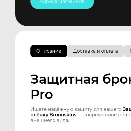
Адреса магазинов
Описание
Доставка и оплата
Защитная бро
Pro
Ищете надёжную защиту для вашего
За
плёнку Bronoskins
— современное решен
внешнего вида.