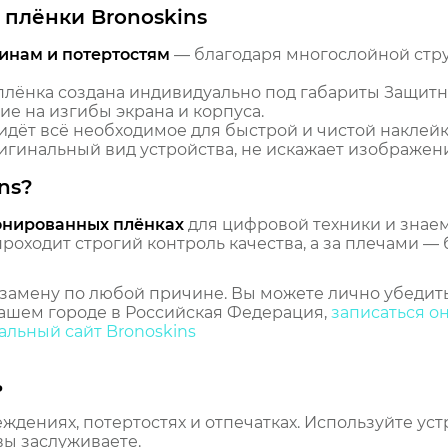
плёнки Bronoskins
инам и потертостям
— благодаря многослойной стр
лёнка создана индивидуально под габариты Защитн
ие на изгибы экрана и корпуса.
идёт всё необходимое для быстрой и чистой наклейк
гинальный вид устройства, не искажает изображение
ns?
онированных плёнках
для цифровой техники и знаем,
оходит строгий контроль качества, а за плечами — 
замену по любой причине. Вы можете лично убедить
ашем городе в Российская Федерация,
записаться о
льный сайт Bronoskins
ь
еждениях, потертостях и отпечатках. Используйте ус
вы заслуживаете.