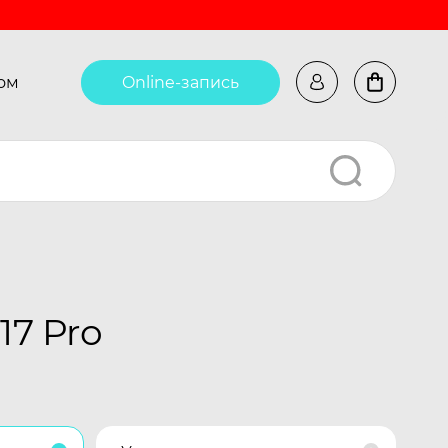
ом
Online-запись
7 Pro