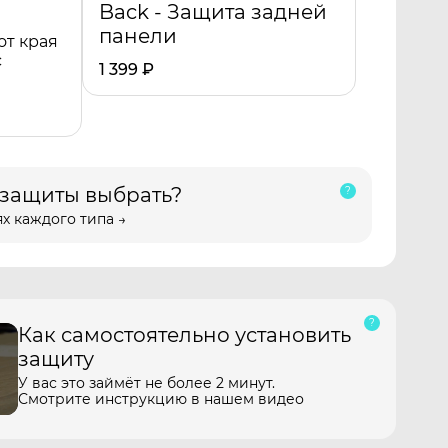
Back - Защита задней
панели
от края
с
1 399
₽
 защиты выбрать?
х каждого типа →
Как самостоятельно установить
защиту
У вас это займёт не более 2 минут.
Смотрите инструкцию в нашем видео