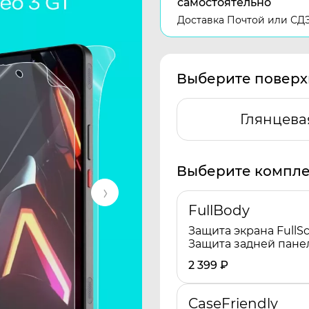
самостоятельно
Доставка Почтой или СД
Выберите поверх
Глянцева
Выберите компле
FullBody
Защита экрана FullSc
Защита задней пане
2 399
₽
CaseFriendly