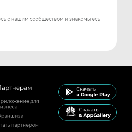
сь с нашим сообществом и знакомьтесь
Партнерам
Cкачать
в Google Play
риложение для
изнеса
Cкачать
в AppGallery
Франшиза
тать партнером