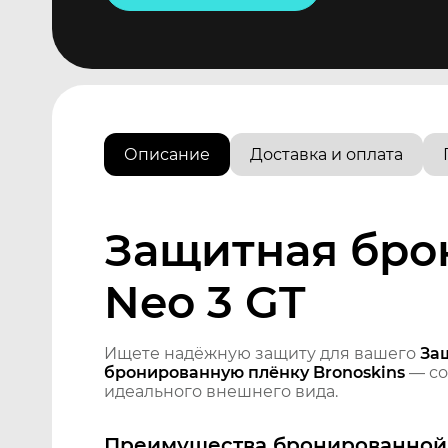
Описание
Доставка и оплата
Защитная бро
Neo 3 GT
Ищете надёжную защиту для вашего
За
бронированную плёнку Bronoskins
— со
идеального внешнего вида.
Преимущества бронированной 