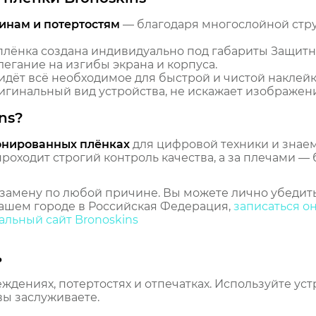
инам и потертостям
— благодаря многослойной стр
лёнка создана индивидуально под габариты Защитн
легание на изгибы экрана и корпуса.
идёт всё необходимое для быстрой и чистой наклейк
гинальный вид устройства, не искажает изображение
ns?
онированных плёнках
для цифровой техники и знаем,
оходит строгий контроль качества, а за плечами — 
замену по любой причине. Вы можете лично убедить
ашем городе в Российская Федерация,
записаться о
льный сайт Bronoskins
ь
еждениях, потертостях и отпечатках. Используйте ус
вы заслуживаете.