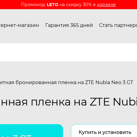
Промокод:
LETO
на скидку 30% в
корзине
ернет-магазин
Гарантия 365 дней
Стать партнер
итная бронированная пленка на ZTE Nubia Neo 3 GT
ная пленка на ZTE Nubi
Купить и установить