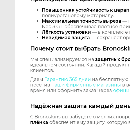
Повышенная устойчивость к царап
полиуретановому материалу.
Максимальная точность выреза
— п
Neo 3 GT, обеспечивая плотное при
Лёгкость установки
— в комплекте 
Невидимая защита
— сохраняет ори
Почему стоит выбрать Bronoski
Мы специализируемся на
защитных бр
идеальном состоянии. Каждый продукт пр
клиентов.
Даем
Гарантию 365 дней
на бесплатную 
посетив
наши фирменные магазины
в в
время или оформить заказ через
официа
Надёжная защита каждый ден
С Bronoskins вы забудете о мелких повр
плёнка
обеспечит ему защиту, которую 