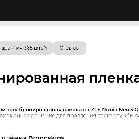
Гарантия 365 дней
Отзывы
нированная пленка
щитная бронированная пленка на ZTE Nubia Neo 3 G
временное решение для продления срока службы ва
плёнки Bronoskins