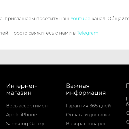
же, приглашаем посетить наш
Youtube
канал. Общайте
лей, просто свяжитесь с нами в
Telegram
.
Интернет-
Важная
магазин
информация
П
б
Весь ассортимент
Гарантия 365 дней
Apple iPhone
Оплата и доставка
С
Samsung Galaxy
Возврат товаров