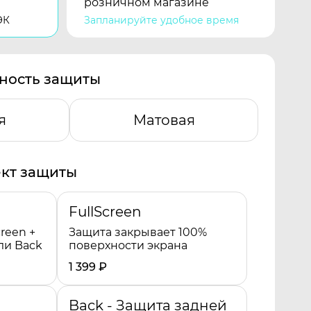
розничном магазине
ЭК
Запланируйте удобное время
ность защиты
я
Матовая
кт защиты
FullScreen
reen +
Защита закрывает 100%
ли Back
поверхности экрана
1 399
₽
Back - Защита задней