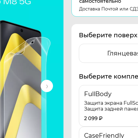
самостоятельно
Доставка Почтой или СД
Выберите поверх
Глянцева
Выберите компле
FullBody
Защита экрана FullSc
Защита задней пане
2 099
₽
CaseFriendly