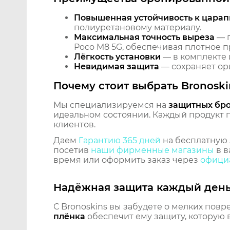
Повышенная устойчивость к царап
полиуретановому материалу.
Максимальная точность выреза
— п
Poco M8 5G, обеспечивая плотное п
Лёгкость установки
— в комплекте 
Невидимая защита
— сохраняет ори
Почему стоит выбрать Bronoski
Мы специализируемся на
защитных бр
идеальном состоянии. Каждый продукт пр
клиентов.
Даем
Гарантию 365 дней
на бесплатную 
посетив
наши фирменные магазины
в в
время или оформить заказ через
официа
Надёжная защита каждый ден
С Bronoskins вы забудете о мелких повр
плёнка
обеспечит ему защиту, которую 