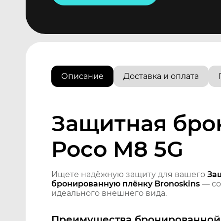
Описание
Доставка и оплата
Защитная бро
Poco M8 5G
Ищете надёжную защиту для вашего
За
бронированную плёнку Bronoskins
— со
идеального внешнего вида.
Преимущества бронированной 