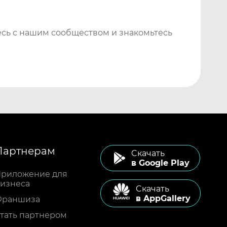
сь с нашим сообществом и знакомьтесь
Партнерам
Cкачать
в Google Play
риложение для
изнеса
Cкачать
в AppGallery
Франшиза
тать партнером