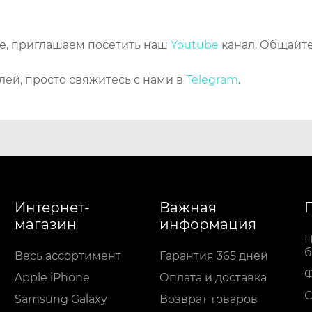
же, приглашаем посетить наш
Youtube
канал. Общайте
лей, просто свяжитесь с нами в
Telegram
.
Интернет-
Важная
магазин
информация
П
б
Весь ассортимент
Гарантия 365 дней
Apple iPhone
Оплата и доставка
С
Samsung Galaxy
Возврат товаров