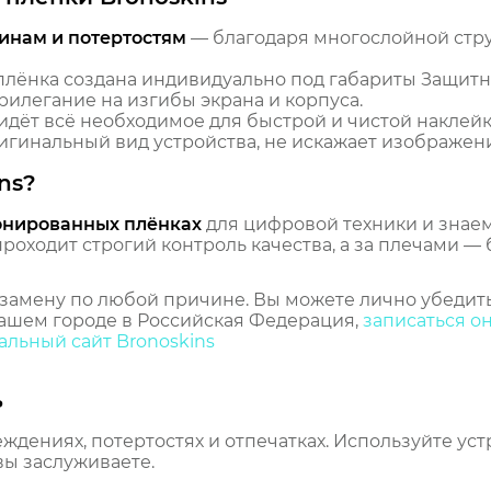
инам и потертостям
— благодаря многослойной стр
лёнка создана индивидуально под габариты Защитн
рилегание на изгибы экрана и корпуса.
идёт всё необходимое для быстрой и чистой наклейк
гинальный вид устройства, не искажает изображение
ns?
онированных плёнках
для цифровой техники и знаем,
оходит строгий контроль качества, а за плечами — 
замену по любой причине. Вы можете лично убедить
ашем городе в Российская Федерация,
записаться о
льный сайт Bronoskins
ь
еждениях, потертостях и отпечатках. Используйте ус
вы заслуживаете.