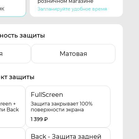
розничном магазине
ЭК
Запланируйте удобное время
ность защиты
я
Матовая
кт защиты
FullScreen
reen +
Защита закрывает 100%
ли Back
поверхности экрана
1 399
₽
Back - Защита задней