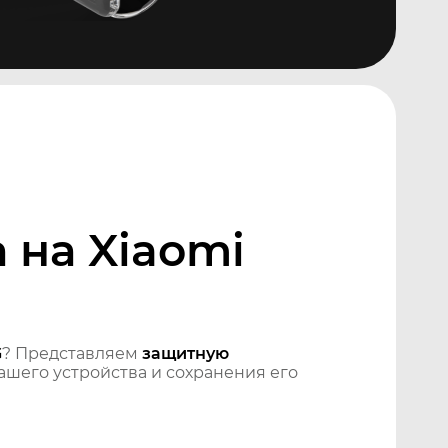
 на Xiaomi
G
? Представляем
защитную
шего устройства и сохранения его