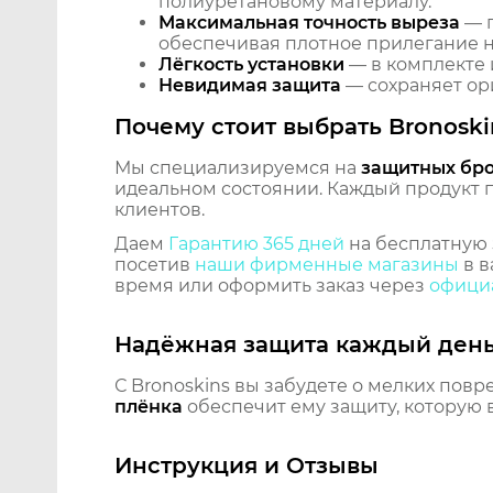
полиуретановому материалу.
Максимальная точность выреза
— п
обеспечивая плотное прилегание на
Лёгкость установки
— в комплекте 
Невидимая защита
— сохраняет ори
Почему стоит выбрать Bronoski
Мы специализируемся на
защитных бр
идеальном состоянии. Каждый продукт пр
клиентов.
Даем
Гарантию 365 дней
на бесплатную 
посетив
наши фирменные магазины
в в
время или оформить заказ через
официа
Надёжная защита каждый ден
С Bronoskins вы забудете о мелких повр
плёнка
обеспечит ему защиту, которую 
Инструкция и Отзывы