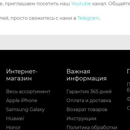
же, приглашаем посетить наш
Youtube
канал. Общайте
лей, просто свяжитесь с нами в
Telegram
.
Интернет-
Важная
магазин
информация
П
б
Весь ассортимент
Гарантия 365 дней
Apple iPhone
Оплата и доставка
С
Samsung Galaxy
Возврат товаров
Huawei
Инструкции
Honor
Политика обработки