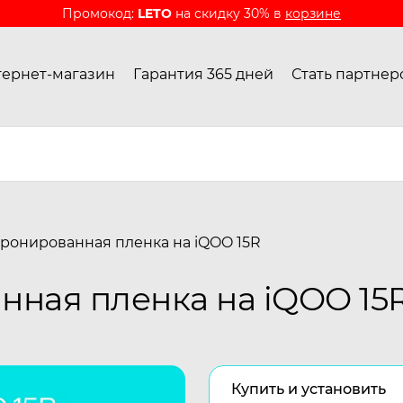
Промокод:
LETO
на скидку 30% в
корзине
ернет-магазин
Гарантия 365 дней
Стать партнер
ронированная пленка на iQOO 15R
ная пленка на iQOO 15
Купить и установить