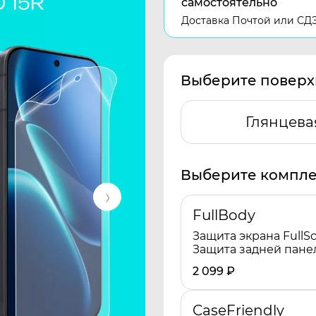
самостоятельно
Доставка Почтой или СД
Выберите поверх
Глянцева
Выберите компле
FullBody
Защита экрана FullSc
Защита задней пане
2 099
₽
CaseFriendly