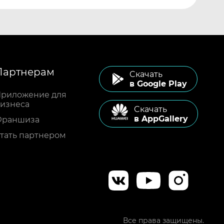
Партнерам
Cкачать
в Google Play
риложение для
изнеса
Cкачать
в AppGallery
Франшиза
тать партнером
Все права защищены.