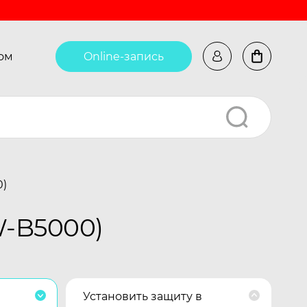
ом
Online-запись
0)
W-B5000)
Установить защиту в