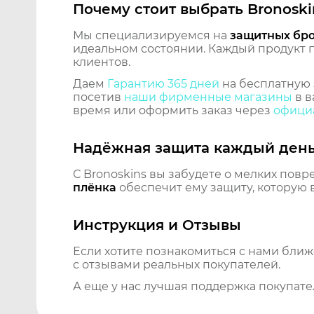
Почему стоит выбрать Bronoski
Мы специализируемся на
защитных бр
идеальном состоянии. Каждый продукт пр
клиентов.
Даем
Гарантию 365 дней
на бесплатную 
посетив
наши фирменные магазины
в в
время или оформить заказ через
официа
Надёжная защита каждый ден
С Bronoskins вы забудете о мелких повр
плёнка
обеспечит ему защиту, которую 
Инструкция и Отзывы
Если хотите познакомиться с нами бли
с отзывами реальных покупателей.
А еще у нас лучшая поддержка покупате