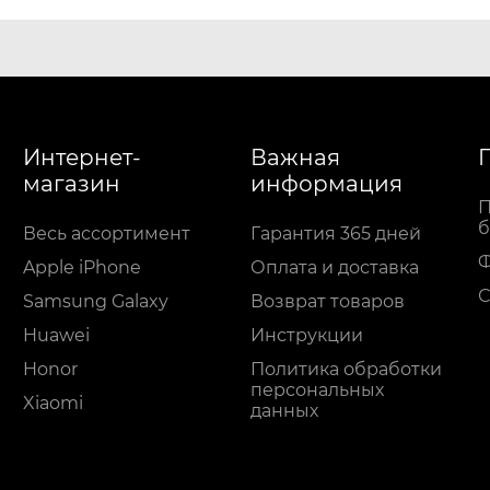
Интернет-
Важная
магазин
информация
П
б
Весь ассортимент
Гарантия 365 дней
Apple iPhone
Оплата и доставка
С
Samsung Galaxy
Возврат товаров
Huawei
Инструкции
Honor
Политика обработки
персональных
Xiaomi
данных