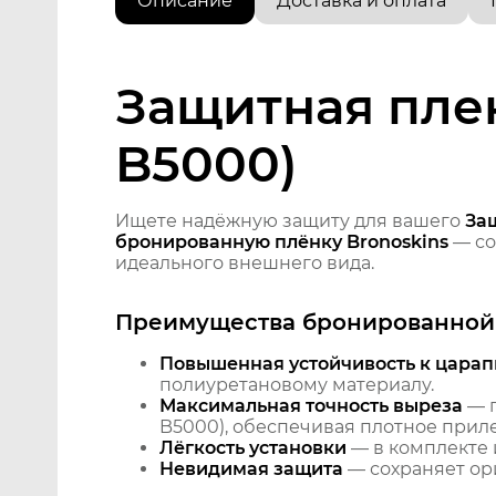
Описание
Доставка и оплата
Защитная плен
B5000)
Ищете надёжную защиту для вашего
За
бронированную плёнку Bronoskins
— со
идеального внешнего вида.
Преимущества бронированной 
Повышенная устойчивость к царап
полиуретановому материалу.
Максимальная точность выреза
— п
B5000), обеспечивая плотное приле
Лёгкость установки
— в комплекте 
Невидимая защита
— сохраняет ори