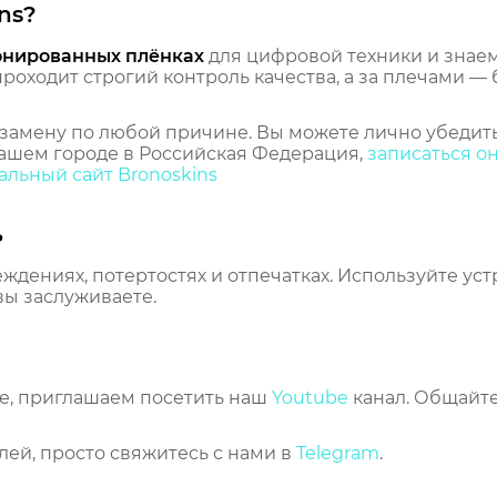
ns?
онированных плёнках
для цифровой техники и знаем,
оходит строгий контроль качества, а за плечами — 
замену по любой причине. Вы можете лично убедить
ашем городе в Российская Федерация,
записаться о
льный сайт Bronoskins
ь
еждениях, потертостях и отпечатках. Используйте ус
вы заслуживаете.
же, приглашаем посетить наш
Youtube
канал. Общайте
лей, просто свяжитесь с нами в
Telegram
.