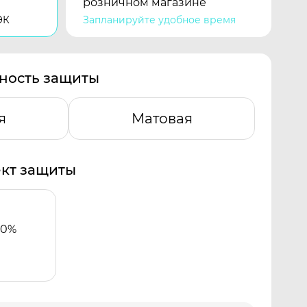
розничном магазине
ЭК
Запланируйте удобное время
ность защиты
я
Матовая
кт защиты
00%