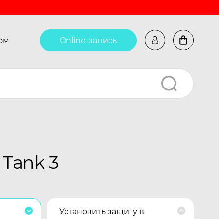
ом
Online-запись
Tank 3
Установить защиту в