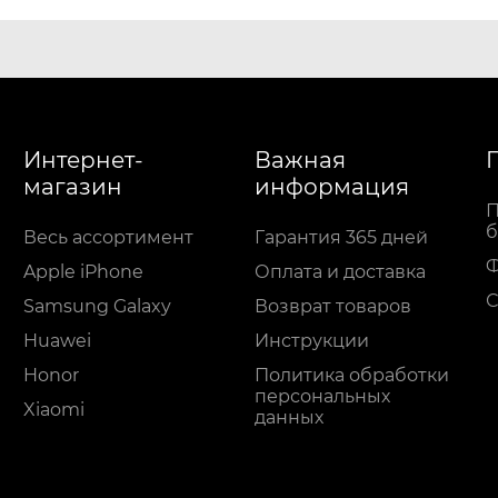
Интернет-
Важная
магазин
информация
П
б
Весь ассортимент
Гарантия 365 дней
Apple iPhone
Оплата и доставка
С
Samsung Galaxy
Возврат товаров
Huawei
Инструкции
Honor
Политика обработки
персональных
Xiaomi
данных