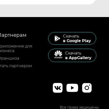
Партнерам
Cкачать
в Google Play
риложение для
изнеса
Cкачать
в AppGallery
Франшиза
тать партнером
Все права защищены.