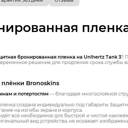
Гарантия 365 дней
Отзывы
ированная пленка 
щитная бронированная пленка на Unihertz Tank 3
? 
временное решение для продления срока службы ва
плёнки Bronoskins
инам и потертостям
— благодаря многослойной стр
лёнка создана индивидуально под габариты Защитн
гание на изгибы экрана и корпуса.
идёт всё необходимое для быстрой и чистой наклейк
гинальный вид устройства, не искажает изображение