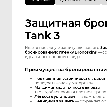
Описание
Доставка и оплата
Защитная брон
Tank 3
Ищете надёжную защиту для вашего
За
бронированную плёнку Bronoskins
— со
идеального внешнего вида.
Преимущества бронированной 
Повышенная устойчивость к царап
полиуретановому материалу.
Максимальная точность выреза
— п
Tank 3, обеспечивая плотное приле
Лёгкость установки
— в комплекте 
Невидимая защита
— сохраняет ори