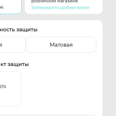
розничном магазине
ЭК
Запланируйте удобное время
ность защиты
я
Матовая
кт защиты
00%