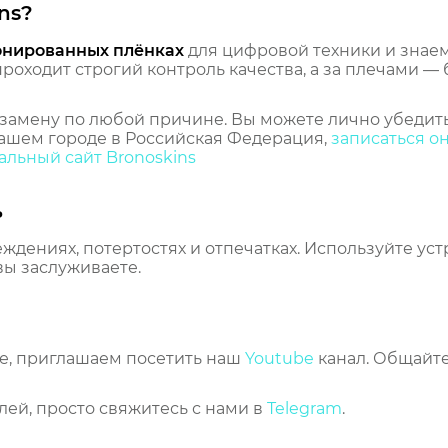
ns?
онированных плёнках
для цифровой техники и знаем,
оходит строгий контроль качества, а за плечами — 
замену по любой причине. Вы можете лично убедить
ашем городе в Российская Федерация,
записаться о
льный сайт Bronoskins
ь
еждениях, потертостях и отпечатках. Используйте ус
вы заслуживаете.
же, приглашаем посетить наш
Youtube
канал. Общайте
лей, просто свяжитесь с нами в
Telegram
.