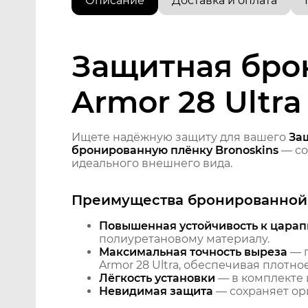
Описание
Доставка и оплата
Защитная брон
Armor 28 Ultra
Ищете надёжную защиту для вашего
Защ
бронированную плёнку Bronoskins
— со
идеального внешнего вида.
Преимущества бронированной 
Повышенная устойчивость к царап
полиуретановому материалу.
Максимальная точность выреза
— п
Armor 28 Ultra, обеспечивая плотно
Лёгкость установки
— в комплекте 
Невидимая защита
— сохраняет ори