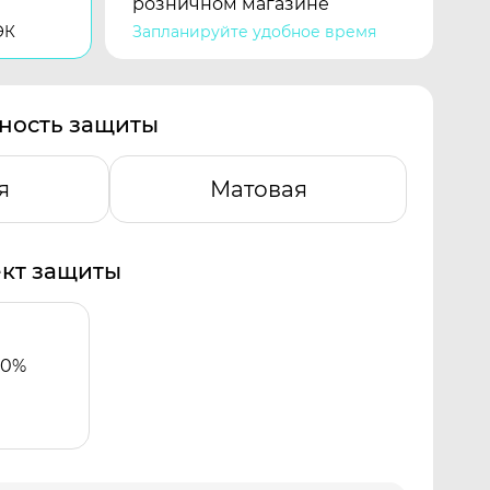
розничном магазине
ЭК
Запланируйте удобное время
ность защиты
я
Матовая
кт защиты
00%