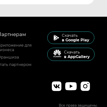
Партнерам
Cкачать
в Google Play
риложение для
изнеса
Cкачать
в AppGallery
Франшиза
тать партнером
Все права защищены.