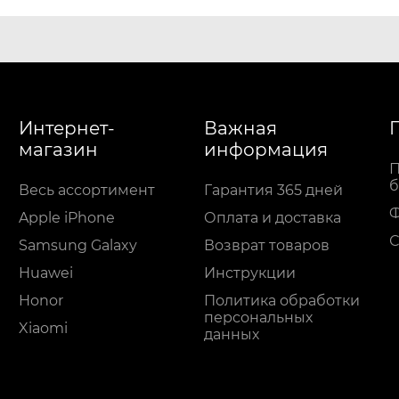
Интернет-
Важная
магазин
информация
П
б
Весь ассортимент
Гарантия 365 дней
Apple iPhone
Оплата и доставка
С
Samsung Galaxy
Возврат товаров
Huawei
Инструкции
Honor
Политика обработки
персональных
Xiaomi
данных