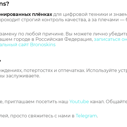
ns?
онированных плёнках
для цифровой техники и знаем,
оходит строгий контроль качества, а за плечами — 
замену по любой причине. Вы можете лично убедить
ашем городе в Российская Федерация,
записаться о
льный сайт Bronoskins
ь
еждениях, потертостях и отпечатках. Используйте ус
вы заслуживаете.
же, приглашаем посетить наш
Youtube
канал. Общайте
лей, просто свяжитесь с нами в
Telegram
.