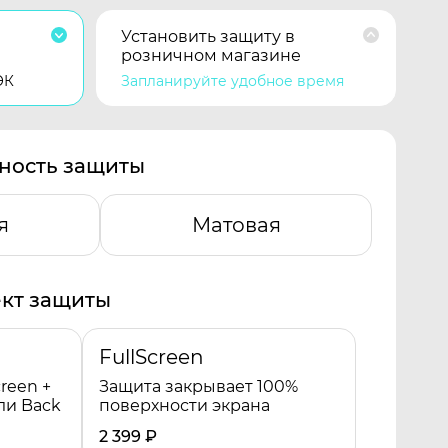
Установить защиту в
розничном магазине
ЭК
Запланируйте удобное время
ность защиты
я
Матовая
кт защиты
FullScreen
reen +
Защита закрывает 100%
ли Back
поверхности экрана
2 399
₽