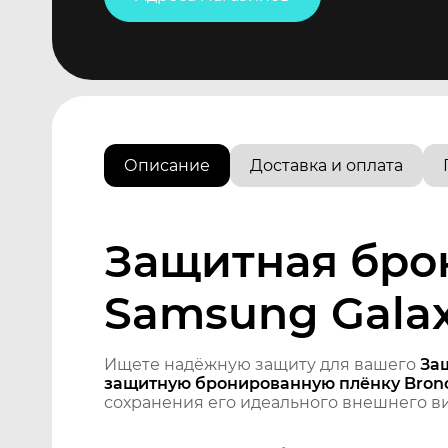
Описание
Доставка и оплата
Защитная бро
Samsung Galax
Ищете надёжную защиту для вашего
За
защитную бронированную плёнку Brono
сохранения его идеального внешнего ви