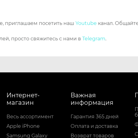
же, приглашаем посетить наш
Youtube
канал. Общайте
лей, просто свяжитесь с нами в
Telegram
.
Интернет-
Важная
магазин
информация
П
б
Весь ассортимент
Гарантия 365 дней
Apple iPhone
Оплата и доставка
С
Samsung Galaxy
Возврат товаров