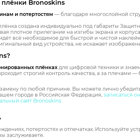
плёнки Bronoskins
инам и потертостям
— благодаря многослойной стр
лёнка создана индивидуально под габариты Защитн
ивая плотное прилегание на изгибы экрана и корпуса
идёт всё необходимое для быстрой и чистой наклейк
гинальный вид устройства, не искажает изображение
ns?
онированных плёнках
для цифровой техники и знаем,
оходит строгий контроль качества, а за плечами — 
замену по любой причине. Вы можете лично убедить
ашем городе в Российская Федерация,
записаться о
льный сайт Bronoskins
ь
еждениях, потертостях и отпечатках. Используйте ус
вы заслуживаете.