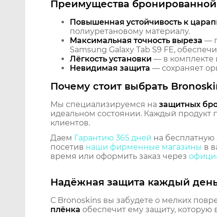
Преимущества бронированной 
Повышенная устойчивость к царап
полиуретановому материалу.
Максимальная точность выреза
— п
Samsung Galaxy Tab S9 FE, обеспеч
Лёгкость установки
— в комплекте 
Невидимая защита
— сохраняет ори
Почему стоит выбрать Bronoski
Мы специализируемся на
защитных бр
идеальном состоянии. Каждый продукт пр
клиентов.
Даем
Гарантию 365 дней
на бесплатную 
посетив
наши фирменные магазины
в в
время или оформить заказ через
официа
Надёжная защита каждый ден
С Bronoskins вы забудете о мелких повр
плёнка
обеспечит ему защиту, которую 