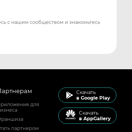
сь с нашим сообществом и знакомьтесь
Партнерам
Cкачать
в Google Play
риложение для
изнеса
Cкачать
в AppGallery
Франшиза
тать партнером