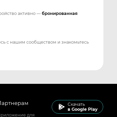
тройство активно —
бронированная
сь с нашим сообществом и знакомьтесь
Партнерам
Cкачать
в Google Play
риложение для