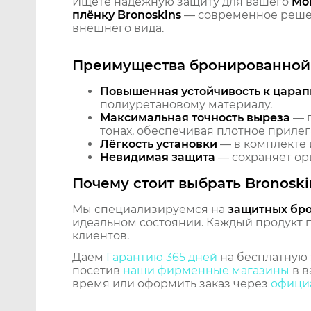
Ищете надёжную защиту для вашего
Mon
плёнку Bronoskins
— современное решен
внешнего вида.
Преимущества бронированной 
Повышенная устойчивость к царап
полиуретановому материалу.
Максимальная точность выреза
— п
тонах, обеспечивая плотное прилег
Лёгкость установки
— в комплекте 
Невидимая защита
— сохраняет ори
Почему стоит выбрать Bronoski
Мы специализируемся на
защитных бр
идеальном состоянии. Каждый продукт пр
клиентов.
Даем
Гарантию 365 дней
на бесплатную 
посетив
наши фирменные магазины
в в
время или оформить заказ через
официа