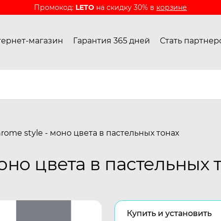
Промокод:
LETO
на скидку 30% в
корзине
ернет-магазин
Гарантия 365 дней
Стать партнер
ome style - моно цвета в пастельных тонах
оно цвета в пастельных 
Купить и установить