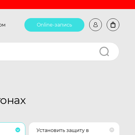
ом
Online-запись
тонах
Установить защиту в