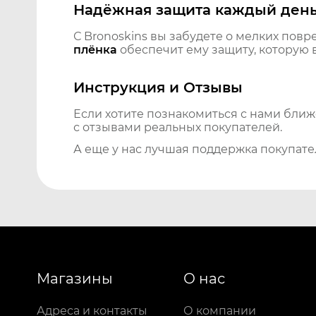
Надёжная защита каждый ден
С Bronoskins вы забудете о мелких повр
плёнка
обеспечит ему защиту, которую 
Инструкция и Отзывы
Если хотите познакомиться с нами бли
с отзывами реальных покупателей.
А еще у нас лучшая поддержка покупате
Магазины
О нас
Адреса и контакты
О компании