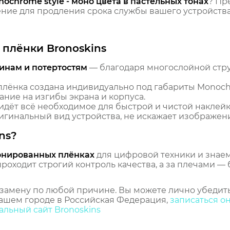
ochrome style - моно цвета в пастельных тонах
? Пр
ие для продления срока службы вашего устройства
плёнки Bronoskins
инам и потертостям
— благодаря многослойной стр
лёнка создана индивидуально под габариты Monochr
ание на изгибы экрана и корпуса.
идёт всё необходимое для быстрой и чистой наклейк
гинальный вид устройства, не искажает изображение
ns?
онированных плёнках
для цифровой техники и знаем,
оходит строгий контроль качества, а за плечами — 
замену по любой причине. Вы можете лично убедить
ашем городе в Российская Федерация,
записаться о
льный сайт Bronoskins