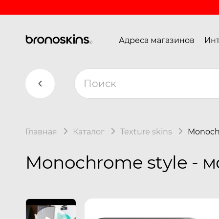
Адреса магазинов
Инт
Главная
Каталог
Texture skins
Monochr
Monochrome style - м