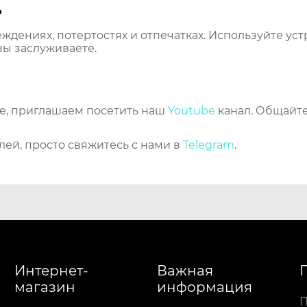
ь
еждениях, потертостях и отпечатках. Используйте ус
вы заслуживаете.
же, приглашаем посетить наш
Youtube
канал. Общайте
лей, просто свяжитесь с нами в
Telegram
.
Интернет-
Важная
магазин
информация
П