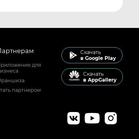
Партнерам
Cкачать
в Google Play
риложение для
изнеса
Cкачать
в AppGallery
Франшиза
тать партнером