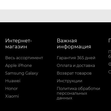
Интернет-
Важная
магазин
информация
П
б
Весь ассортимент
Гарантия 365 дней
Apple iPhone
Оплата и доставка
С
Samsung Galaxy
Возврат товаров
Huawei
Инструкции
Honor
Политика обработки
персональных
Xiaomi
данных