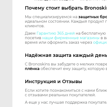
Почему стоит выбрать Bronoski
Мы специализируемся на
защитных бр
идеальном состоянии. Каждый продукт пр
клиентов.
Даем
Гарантию 365 дней
на бесплатную 
посетив
наши фирменные магазины
в в
время или оформить заказ через
официа
Надёжная защита каждый ден
С Bronoskins вы забудете о мелких повр
плёнка
обеспечит ему защиту, которую 
Инструкция и Отзывы
Если хотите познакомиться с нами бли
с отзывами реальных покупателей.
А еще у нас лучшая поддержка покупате