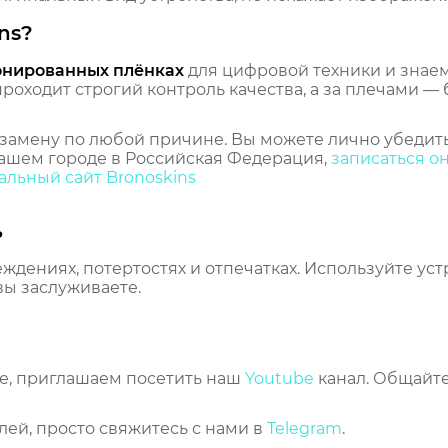
ns?
онированных плёнках
для цифровой техники и знаем,
оходит строгий контроль качества, а за плечами — 
замену по любой причине. Вы можете лично убедить
ашем городе в Российская Федерация,
записаться о
льный сайт Bronoskins
ь
еждениях, потертостях и отпечатках. Используйте ус
вы заслуживаете.
же, приглашаем посетить наш
Youtube
канал. Общайте
лей, просто свяжитесь с нами в
Telegram
.