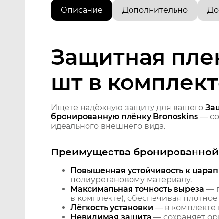
Описание
Дополнительно
До
Защитная плен
шт в комплект
Ищете надёжную защиту для вашего
Защ
бронированную плёнку Bronoskins
— со
идеального внешнего вида.
Преимущества бронированной 
Повышенная устойчивость к царап
полиуретановому материалу.
Максимальная точность выреза
— п
в комплекте), обеспечивая плотное
Лёгкость установки
— в комплекте 
Невидимая защита
— сохраняет ори