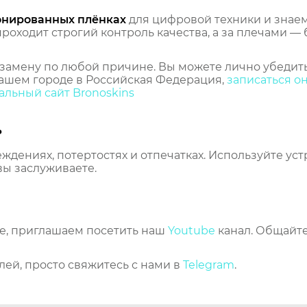
онированных плёнках
для цифровой техники и знаем,
оходит строгий контроль качества, а за плечами — 
замену по любой причине. Вы можете лично убедить
ашем городе в Российская Федерация,
записаться о
льный сайт Bronoskins
ь
еждениях, потертостях и отпечатках. Используйте ус
вы заслуживаете.
же, приглашаем посетить наш
Youtube
канал. Общайте
лей, просто свяжитесь с нами в
Telegram
.