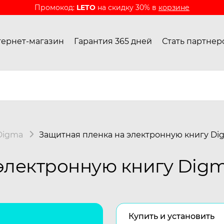
Промокод:
LETO
на скидку 30% в
корзине
ернет-магазин
Гарантия 365 дней
Стать партнер
Digma
Защитная пленка на электронную книгу Di
электронную книгу Dig
Купить и установить