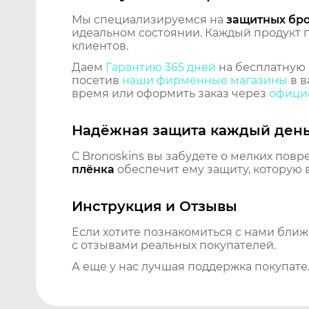
Мы специализируемся на
защитных бр
идеальном состоянии. Каждый продукт пр
клиентов.
Даем
Гарантию 365 дней
на бесплатную 
посетив
наши фирменные магазины
в в
время или оформить заказ через
официа
Надёжная защита каждый ден
С Bronoskins вы забудете о мелких повр
плёнка
обеспечит ему защиту, которую 
Инструкция и Отзывы
Если хотите познакомиться с нами бли
с отзывами реальных покупателей.
А еще у нас лучшая поддержка покупате