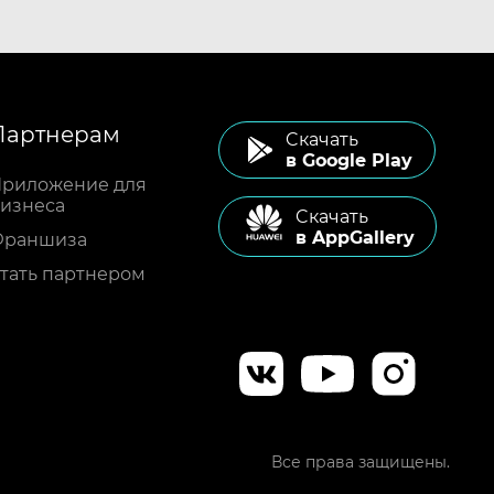
Партнерам
Cкачать
в Google Play
риложение для
изнеса
Cкачать
в AppGallery
Франшиза
тать партнером
Все права защищены.