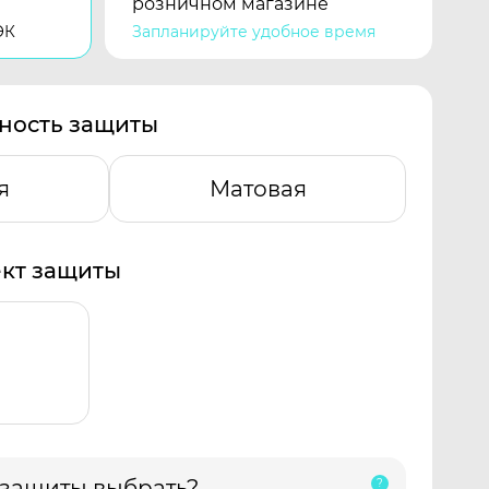
розничном магазине
ЭК
Запланируйте удобное время
ность защиты
я
Матовая
кт защиты
 защиты выбрать?