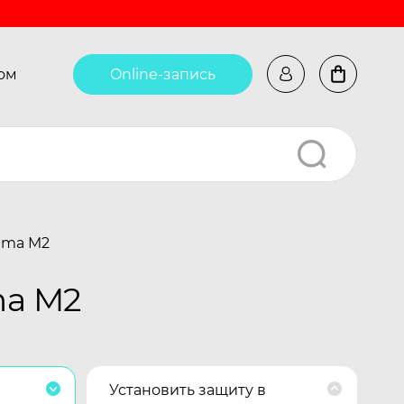
ом
Online-запись
gma M2
ma M2
Установить защиту в