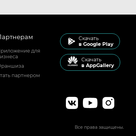
Партнерам
Cкачать
в Google Play
риложение для
изнеса
Cкачать
в AppGallery
Франшиза
тать партнером
Все права защищены.