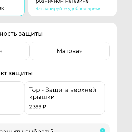
розничном магазине
ЭК
Запланируйте удобное время
ность защиты
я
Матовая
кт защиты
Top - Защита верхней
крышки
2 399
₽
 защиты выбрать?