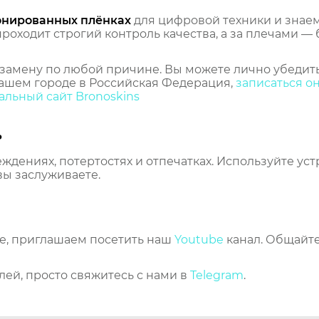
онированных плёнках
для цифровой техники и знаем,
оходит строгий контроль качества, а за плечами — 
замену по любой причине. Вы можете лично убедить
ашем городе в Российская Федерация,
записаться о
льный сайт Bronoskins
ь
еждениях, потертостях и отпечатках. Используйте ус
вы заслуживаете.
же, приглашаем посетить наш
Youtube
канал. Общайте
лей, просто свяжитесь с нами в
Telegram
.