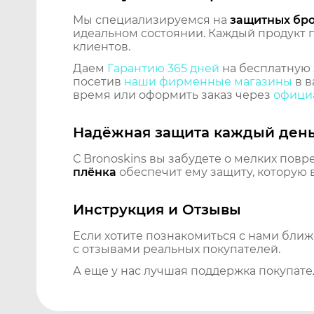
Мы специализируемся на
защитных бр
идеальном состоянии. Каждый продукт пр
клиентов.
Даем
Гарантию 365 дней
на бесплатную 
посетив
наши фирменные магазины
в в
время или оформить заказ через
официа
Надёжная защита каждый ден
С Bronoskins вы забудете о мелких повр
плёнка
обеспечит ему защиту, которую 
Инструкция и Отзывы
Если хотите познакомиться с нами бли
с отзывами реальных покупателей.
А еще у нас лучшая поддержка покупате