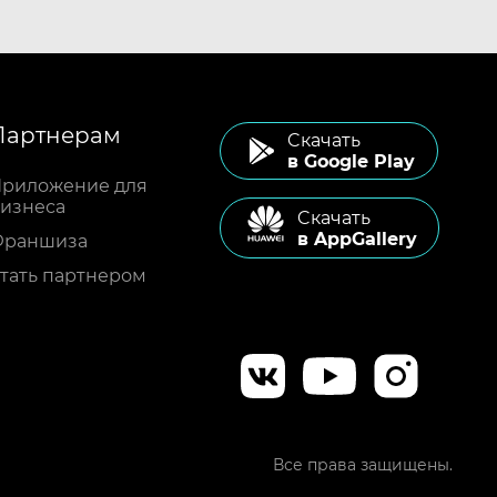
Партнерам
Cкачать
в Google Play
риложение для
изнеса
Cкачать
в AppGallery
Франшиза
тать партнером
Все права защищены.