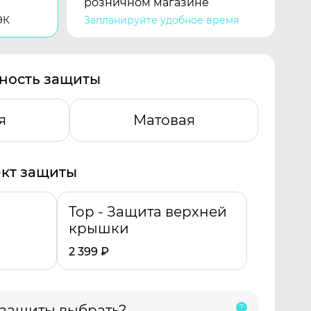
розничном магазине
ЭК
Запланируйте удобное время
ность защиты
я
Матовая
кт защиты
Top - Защита верхней
крышки
2 399
₽
 защиты выбрать?