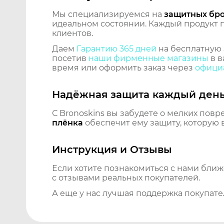
Мы специализируемся на
защитных бр
идеальном состоянии. Каждый продукт пр
клиентов.
Даем
Гарантию 365 дней
на бесплатную 
посетив
наши фирменные магазины
в в
время или оформить заказ через
официа
Надёжная защита каждый ден
С Bronoskins вы забудете о мелких повр
плёнка
обеспечит ему защиту, которую 
Инструкция и Отзывы
Если хотите познакомиться с нами бли
с отзывами реальных покупателей.
А еще у нас лучшая поддержка покупате