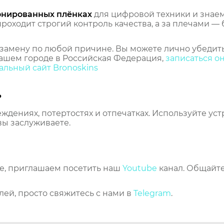
онированных плёнках
для цифровой техники и знаем,
оходит строгий контроль качества, а за плечами — 
замену по любой причине. Вы можете лично убедить
ашем городе в Российская Федерация,
записаться о
льный сайт Bronoskins
ь
еждениях, потертостях и отпечатках. Используйте ус
вы заслуживаете.
же, приглашаем посетить наш
Youtube
канал. Общайте
лей, просто свяжитесь с нами в
Telegram
.