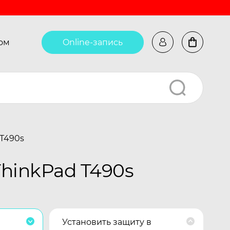
ом
Online-запись
 T490s
hinkPad T490s
Установить защиту в