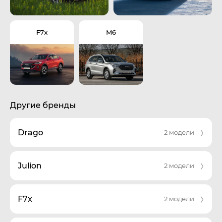
F7x
M6
Другие бренды
Drago
2 модели
Julion
2 модели
F7x
2 модели