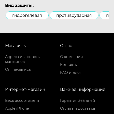
Вид защиты:
гидрогелевая
противоударная
пол
Магазины
О нас
Адреса и контакты
О компании
магазинов
Контакты
Online-запись
FAQ и Блог
Интернет-магазин
Важная информация
Весь ассортимент
Гарантия 365 дней
Apple iPhone
Оплата и доставка