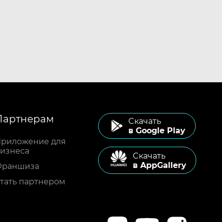
Партнерам
Cкачать
в Google Play
риложение для
изнеса
Cкачать
в AppGallery
Франшиза
тать партнером