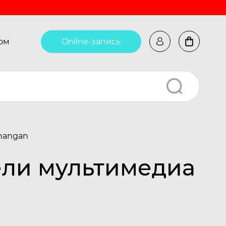
ом
Online-запись
hangan
ели мультимедиа