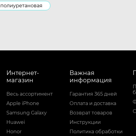
полиуретановая
Интернет-
Важная
магазин
информация
П
б
Весь ассортимент
Гарантия 365 дней
Apple iPhone
Оплата и доставка
С
Samsung Galaxy
Возврат товаров
Huawei
Инструкции
Honor
Политика обработки