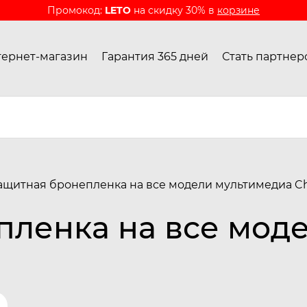
Промокод:
LETO
на скидку 30% в
корзине
ернет-магазин
Гарантия 365 дней
Стать партнер
ащитная бронепленка на все модели мультимедиа C
пленка на все мод