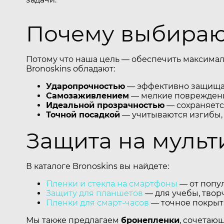
Почему выбирают
Потому что наша цель — обеспечить максимал
Bronoskins обладают:
Ударопрочностью
— эффективно защищаю
Самозаживлением
— мелкие повреждени
Идеальной прозрачностью
— сохраняется
Точной посадкой
— учитываются изгибы,
Защита на муль
В каталоге Bronoskins вы найдете:
Пленки и стекла на смартфоны
— от попул
Защиту для планшетов
— для учебы, творч
Пленки для смарт-часов
— точное покрыти
Мы также предлагаем
бронепленки
, сочетаю