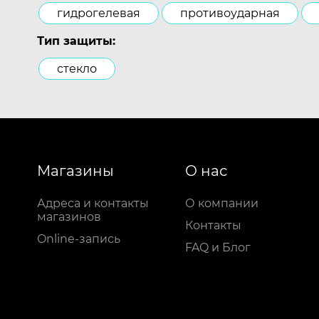
гидрогелевая
противоударная
Тип защиты:
стекло
Магазины
О нас
Адреса и контакты
О компании
магазинов
Контакты
Online-запись
FAQ и Блог