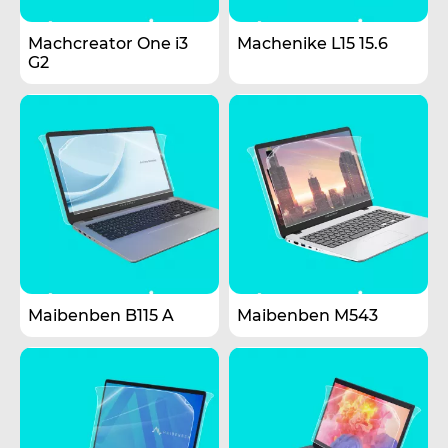
Machcreator One i3
Machenike L15 15.6
G2
Maibenben B115 A
Maibenben M543