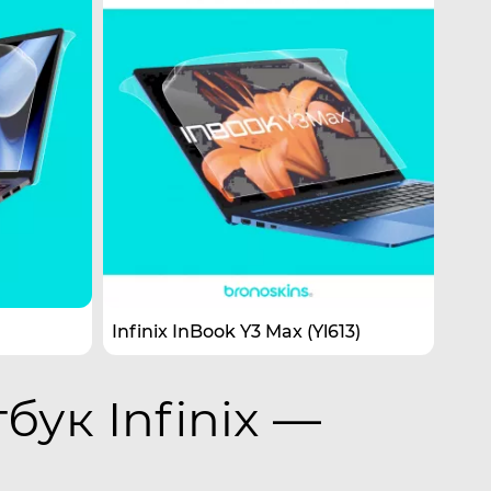
Infinix InBook Y3 Max (Yl613)
бук Infinix —