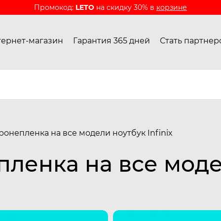
Промокод:
LETO
на скидку 30% в
корзине
ернет-магазин
Гарантия 365 дней
Стать партнер
онепленка на все модели ноутбук Infinix
ленка на все моде