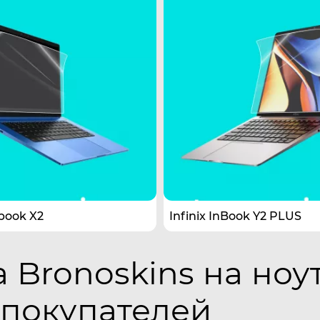
nbook X2
Infinix InBook Y2 PLUS
Bronoskins на ноут
 покупателей