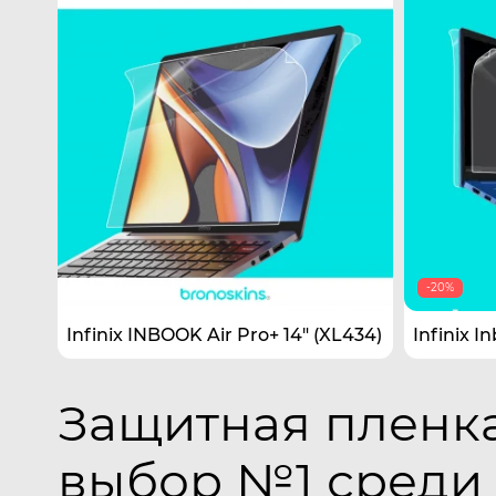
-20%
Infinix INBOOK Air Pro+ 14" (XL434)
Infinix I
Защитная пленка 
выбор №1 среди