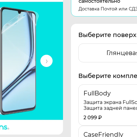
самостоятельно
Доставка Почтой или СД
Выберите поверх
Глянцева
Выберите компле
FullBody
Защита экрана FullSc
Защита задней пане
2 099
₽
CaseFriendly