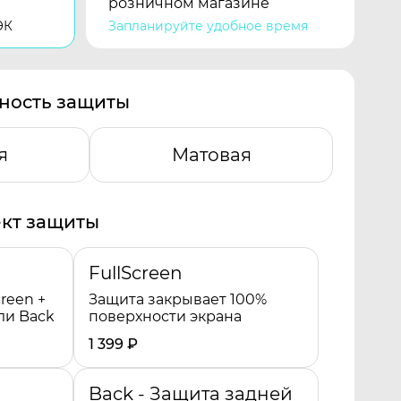
розничном магазине
ЭК
Запланируйте удобное время
ность защиты
я
Матовая
кт защиты
FullScreen
reen +
Защита закрывает 100%
ли Back
поверхности экрана
1 399
₽
Back - Защита задней