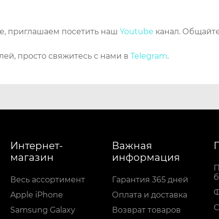
же, приглашаем посетить наш
Youtube
канал. Общайте
лей, просто свяжитесь с нами в
Telegram
.
Интернет-
Важная
магазин
информация
П
б
Весь ассортимент
Гарантия 365 дней
Apple iPhone
Оплата и доставка
С
Samsung Galaxy
Возврат товаров