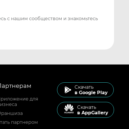
сь с нашим сообществом и знакомьтесь
Партнерам
Cкачать
в Google Play
риложение для
изнеса
Cкачать
в AppGallery
Франшиза
тать партнером