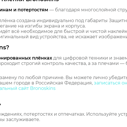
инам и потертостям
— благодаря многослойной стр
лёнка создана индивидуально под габариты Защитн
егание на изгибы экрана и корпуса.
идёт всё необходимое для быстрой и чистой наклейк
гинальный вид устройства, не искажает изображение
ns?
онированных плёнках
для цифровой техники и знаем,
оходит строгий контроль качества, а за плечами — 
замену по любой причине. Вы можете лично убедить
ашем городе в Российская Федерация,
записаться о
льный сайт Bronoskins
ь
еждениях, потертостях и отпечатках. Используйте ус
вы заслуживаете.