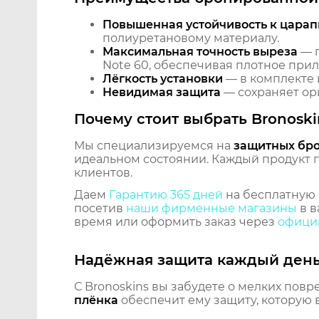
Повышенная устойчивость к царап
полиуретановому материалу.
Максимальная точность выреза
— п
Note 60, обеспечивая плотное прил
Лёгкость установки
— в комплекте 
Невидимая защита
— сохраняет ори
Почему стоит выбрать Bronoski
Мы специализируемся на
защитных бр
идеальном состоянии. Каждый продукт пр
клиентов.
Даем
Гарантию 365 дней
на бесплатную 
посетив
наши фирменные магазины
в в
время или оформить заказ через
официа
Надёжная защита каждый ден
С Bronoskins вы забудете о мелких повр
плёнка
обеспечит ему защиту, которую 