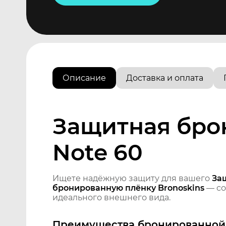
Описание
Доставка и оплата
Защитная бро
Note 60
Ищете надёжную защиту для вашего
За
бронированную плёнку Bronoskins
— со
идеального внешнего вида.
Преимущества бронированной 