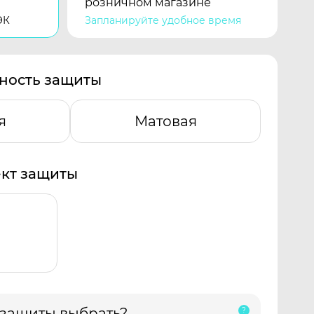
розничном магазине
ЭК
Запланируйте удобное время
ность защиты
я
Матовая
кт защиты
 защиты выбрать?