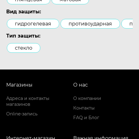
Вид защиты:
гидрогелевая
противоударная
пол
Тип защиты:
стекло
Магазины
О нас
Адреса и контакты
О компании
магазинов
Контакты
Online-запись
FAQ и Блог
Интернет-магазин
Важная информация