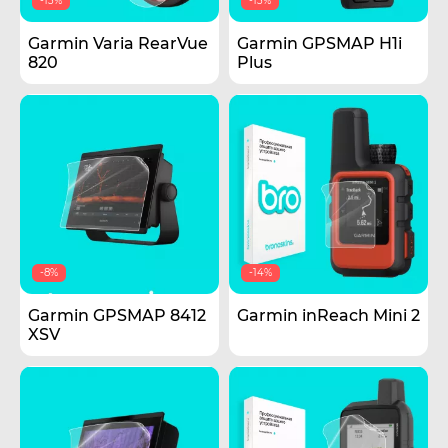
-13%
-13%
Garmin Varia RearVue
Garmin GPSMAP H1i
820
Plus
-8%
-14%
Garmin GPSMAP 8412
Garmin inReach Mini 2
XSV