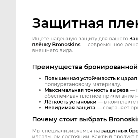
Защитная плен
Ищете надёжную защиту для вашего
Защ
плёнку Bronoskins
— современное решен
внешнего вида.
Преимущества бронированной 
Повышенная устойчивость к царап
полиуретановому материалу.
Максимальная точность выреза
— п
обеспечивая плотное прилегание на
Лёгкость установки
— в комплекте 
Невидимая защита
— сохраняет ори
Почему стоит выбрать Bronoski
Мы специализируемся на
защитных бр
идеальном состоянии. Каждый продукт пр