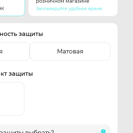
розничном магазине
ЭК
Запланируйте удобное время
ность защиты
я
Матовая
кт защиты
 защиты выбрать?