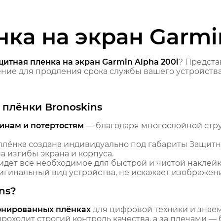
ка на экран Garmin
итная пленка на экран Garmin Alpha 200i
? Предст
ие для продления срока службы вашего устройства
плёнки Bronoskins
инам и потертостям
— благодаря многослойной стр
лёнка создана индивидуально под габариты Защитная
 изгибы экрана и корпуса.
идёт всё необходимое для быстрой и чистой наклейк
гинальный вид устройства, не искажает изображение
ns?
онированных плёнках
для цифровой техники и знаем,
оходит строгий контроль качества, а за плечами — 