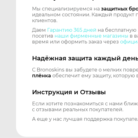
Мы специализируемся на
защитных бр
идеальном состоянии. Каждый продукт пр
клиентов.
Даем
Гарантию 365 дней
на бесплатную 
посетив
наши фирменные магазины
в в
время или оформить заказ через
официа
Надёжная защита каждый ден
С Bronoskins вы забудете о мелких повр
плёнка
обеспечит ему защиту, которую 
Инструкция и Отзывы
Если хотите познакомиться с нами бли
с отзывами реальных покупателей.
А еще у нас лучшая поддержка покупате