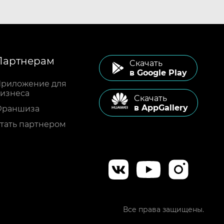
Партнерам
Cкачать
в Google Play
риложение для
изнеса
Cкачать
в AppGallery
Франшиза
тать партнером
Все права защищены.