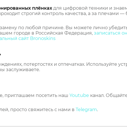
онированных плёнках
для цифровой техники и знаем,
оходит строгий контроль качества, а за плечами — 
замену по любой причине. Вы можете лично убедить
ашем городе в Российская Федерация,
записаться о
льный сайт Bronoskins
ь
еждениях, потертостях и отпечатках. Используйте ус
вы заслуживаете.
же, приглашаем посетить наш
Youtube
канал. Общайте
лей, просто свяжитесь с нами в
Telegram
.