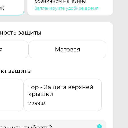
розничном магазине
ЭК
Запланируйте удобное время
ность защиты
я
Матовая
кт защиты
Top - Защита верхней
крышки
2 399
₽
 защиты выбрать?