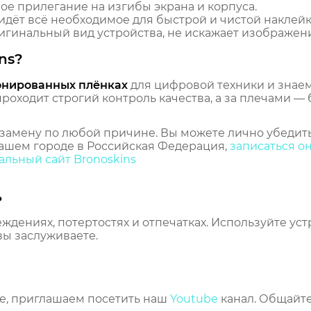
ное прилегание на изгибы экрана и корпуса.
идёт всё необходимое для быстрой и чистой наклейк
гинальный вид устройства, не искажает изображение
ns?
онированных плёнках
для цифровой техники и знаем,
оходит строгий контроль качества, а за плечами — 
замену по любой причине. Вы можете лично убедить
ашем городе в Российская Федерация,
записаться о
льный сайт Bronoskins
ь
еждениях, потертостях и отпечатках. Используйте ус
вы заслуживаете.
же, приглашаем посетить наш
Youtube
канал. Общайте