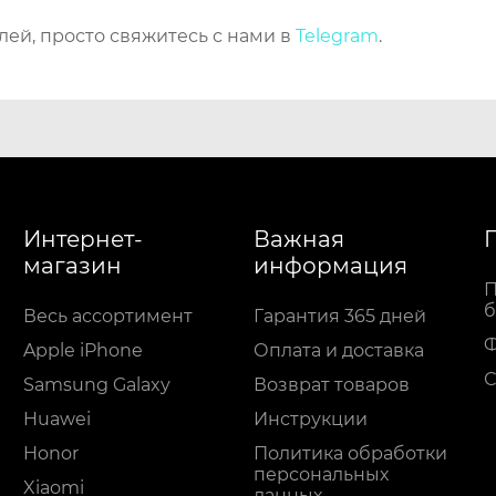
лей, просто свяжитесь с нами в
Telegram
.
Интернет-
Важная
магазин
информация
П
б
Весь ассортимент
Гарантия 365 дней
Apple iPhone
Оплата и доставка
С
Samsung Galaxy
Возврат товаров
Huawei
Инструкции
Honor
Политика обработки
персональных
Xiaomi
данных