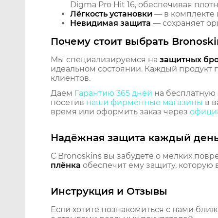
Digma Pro Hit 16, обеспечивая плот
Лёгкость установки
— в комплекте 
Невидимая защита
— сохраняет ори
Почему стоит выбрать Bronoski
Мы специализируемся на
защитных бр
идеальном состоянии. Каждый продукт пр
клиентов.
Даем
Гарантию 365 дней
на бесплатную 
посетив
наши фирменные магазины
в в
время или оформить заказ через
официа
Надёжная защита каждый ден
С Bronoskins вы забудете о мелких повр
плёнка
обеспечит ему защиту, которую 
Инструкция и Отзывы
Если хотите познакомиться с нами бли