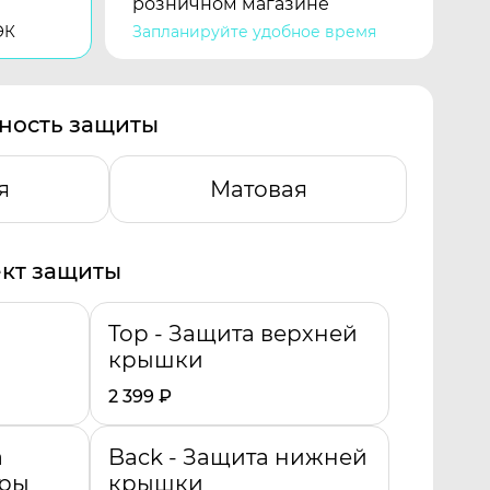
розничном магазине
ЭК
Запланируйте удобное время
ность защиты
я
Матовая
кт защиты
Top - Защита верхней
крышки
2 399
₽
а
Back - Защита нижней
уры
крышки