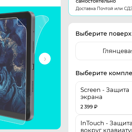
самостоятельно
Доставка Почтой или СД
Выберите поверх
Глянцева
Выберите компле
Screen - Защита
экрана
2 399
₽
InTouch - Защит
вокруг клавиат