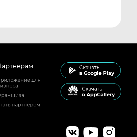
Партнерам
Cкачать
в Google Play
риложение для
изнеса
Cкачать
в AppGallery
Франшиза
тать партнером