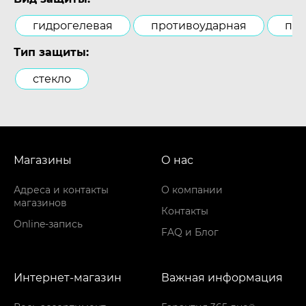
гидрогелевая
противоударная
пол
Тип защиты:
стекло
Магазины
О нас
Адреса и контакты
О компании
магазинов
Контакты
Online-запись
FAQ и Блог
Интернет-магазин
Важная информация